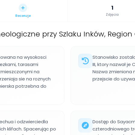
1
Zdjęcia
Recenzje
eologiczne przy Szlaku Inków, Region
dowana na wysokosci
Stanowisko zostal
ezkami, tarasami
III, ktory nazwał 
ozmieszczonymi na
Nazwa zmieniona n
rzeniaja sie na roznych
przejscie do uzywa
nierska potrzebna do
chua i odzwierciedla
Dostęp do Sayacma
h klifach. Spacerując po
czterodniowego tr