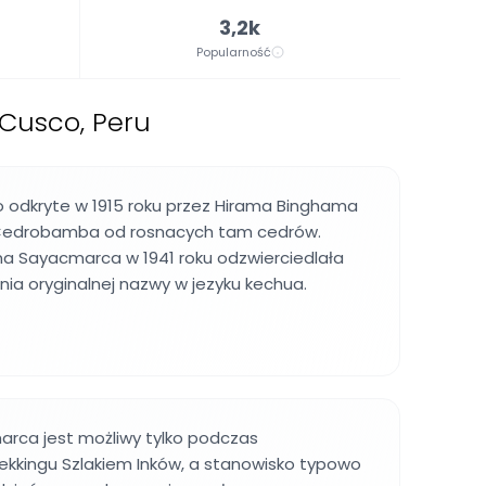
3,2k
Popularność
 Cusco, Peru
o odkryte w 1915 roku przez Hirama Binghama
je Cedrobamba od rosnacych tam cedrów.
a Sayacmarca w 1941 roku odzwierciedlała
nia oryginalnej nazwy w jezyku kechua.
rca jest możliwy tylko podczas
ekkingu Szlakiem Inków, a stanowisko typowo