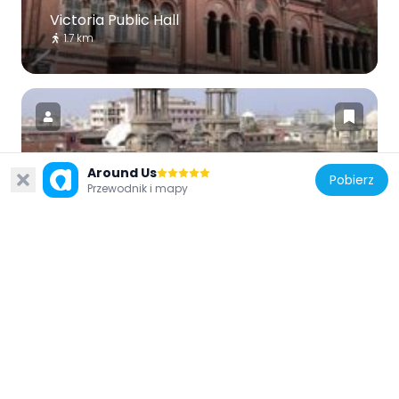
Victoria Public Hall
1.7 km
Around Us
Pobierz
Indie
Przewodnik i mapy
Southern Railway Headquarters
1.4 km
Indie
The Island, Chennai