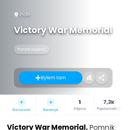
Indie
Victory War Memorial
Pomnik wojenny
Byłem tam
1
7,3k
Zdjęcia
Popularność
Discussion
Recenzje
Victory War Memorial
,
Pomnik