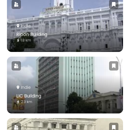
Indie
Ripon Building
1.8 km
Indie
LIC Building
2.3 km