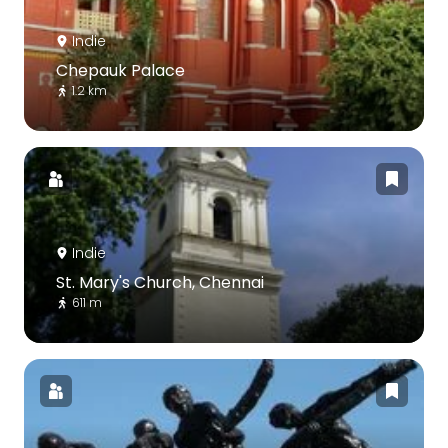
Indie
Chepauk Palace
1.2 km
Indie
St. Mary's Church, Chennai
611 m