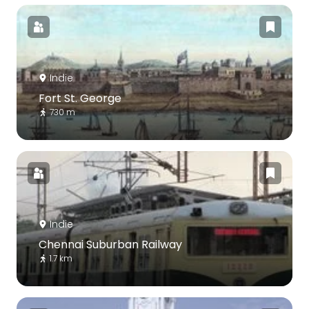
Indie
Fort St. George
730 m
Indie
Chennai Suburban Railway
1.7 km