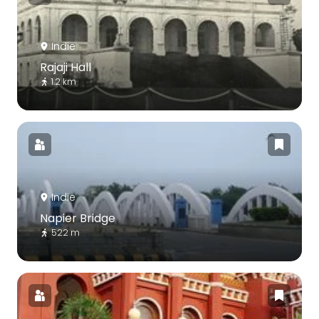
Indie
Rajaji Hall
1.2 km
Indie
Napier Bridge
522 m