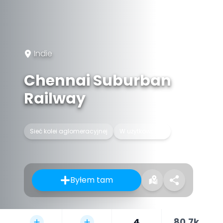
Indie
Chennai Suburban
Railway
Sieć kolei aglomeracyjnej
W użytkowaniu
Byłem tam
4
80,7k