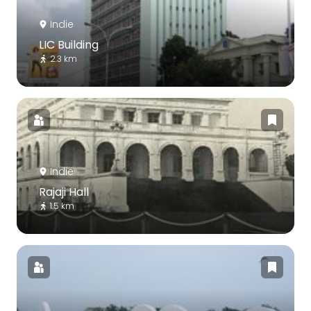
Indie
LIC Building
2.3 km
Indie
Rajaji Hall
1.5 km