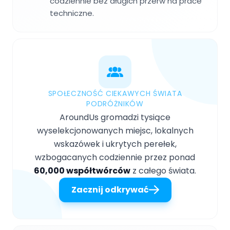
codziennie bez długich przerw na prace
techniczne.
SPOŁECZNOŚĆ CIEKAWYCH ŚWIATA
PODRÓŻNIKÓW
AroundUs gromadzi tysiące
wyselekcjonowanych miejsc, lokalnych
wskazówek i ukrytych perełek,
wzbogacanych codziennie przez ponad
60,000 współtwórców
z całego świata.
Zacznij odkrywać