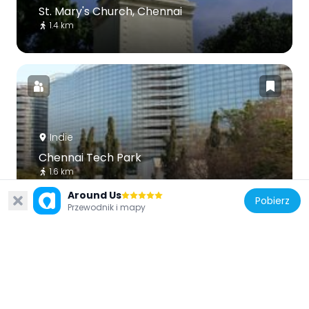
St. Mary's Church, Chennai
1.4 km
Indie
Chennai Tech Park
1.6 km
Around Us
Pobierz
Przewodnik i mapy
Indie
Victoria Public Hall