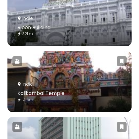
Indie
Ripon Building
321 m
Indie
Kalikambal Temple
2.1 km