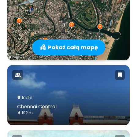
Pokaż całą mapę
Indie
Chennai Central
192 m