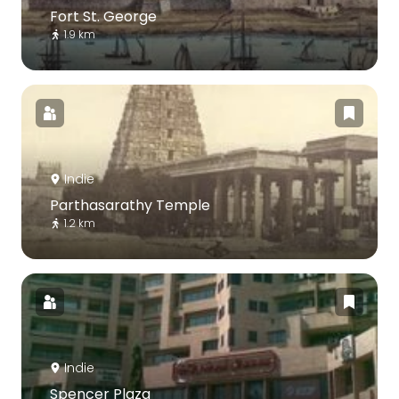
Fort St. George
1.9 km
Indie
Parthasarathy Temple
1.2 km
Indie
Spencer Plaza