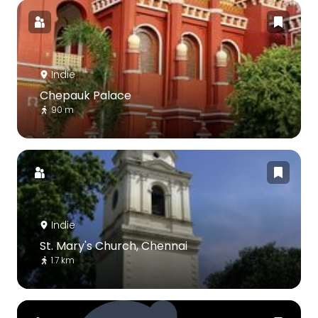
Indie
Chepauk Palace
90 m
Indie
St. Mary's Church, Chennai
1.7 km