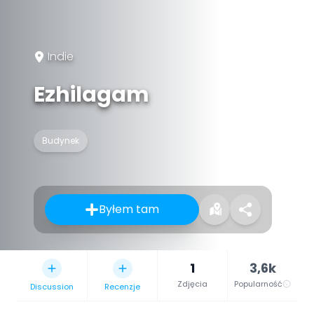
Indie
Ezhilagam
Budynek
Byłem tam
1
3,6k
Zdjęcia
Popularność
Discussion
Recenzje