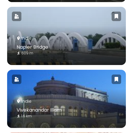
Indie
Napier Bridge
609 m
Indie
Vivekanandar Illam
1.6 km