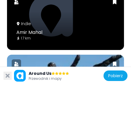
Indie
Amir Mahal
1.7 km
Around Us
Pobierz
Przewodnik i mapy
Indie
Triumph of Labour
146 m