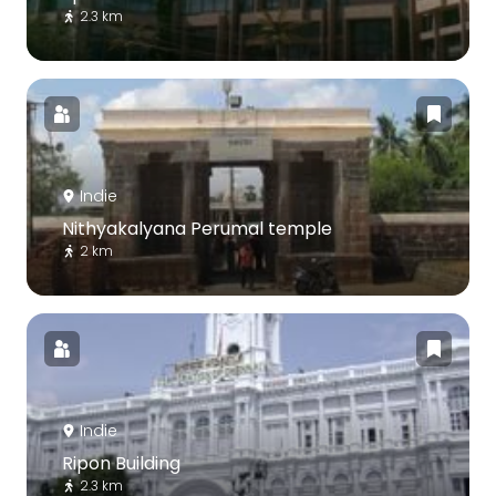
2.3 km
Indie
Nithyakalyana Perumal temple
2 km
Indie
Ripon Building
2.3 km