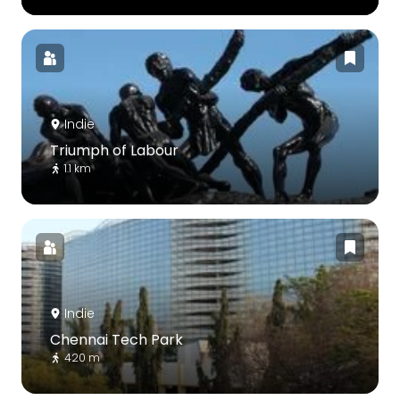
Indie
Triumph of Labour
1.1 km
Indie
Chennai Tech Park
420 m