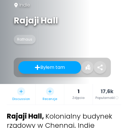
Indie
Rajaji Hall
Rathaus
Byłem tam
1
17,6k
Zdjęcia
Popularność
Discussion
Recenzje
Rajaji Hall
,
Kolonialny budynek
rządowy w Chennai, Indie