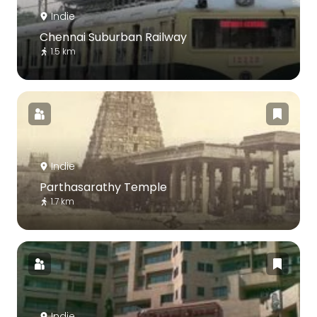
Indie
Chennai Suburban Railway
1.5 km
Indie
Parthasarathy Temple
1.7 km
Indie