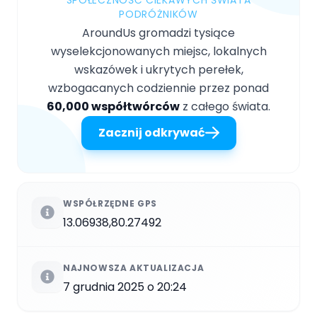
SPOŁECZNOŚĆ CIEKAWYCH ŚWIATA
PODRÓŻNIKÓW
AroundUs gromadzi tysiące
wyselekcjonowanych miejsc, lokalnych
wskazówek i ukrytych perełek,
wzbogacanych codziennie przez ponad
60,000 współtwórców
z całego świata.
Zacznij odkrywać
WSPÓŁRZĘDNE GPS
13.06938,80.27492
NAJNOWSZA AKTUALIZACJA
7 grudnia 2025 o 20:24