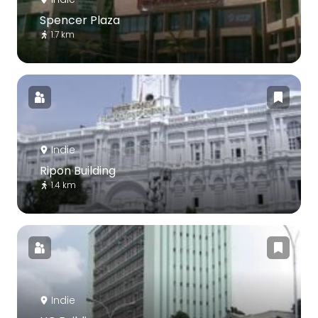
Spencer Plaza
1.7 km
Indie
Ripon Building
1.4 km
Indie