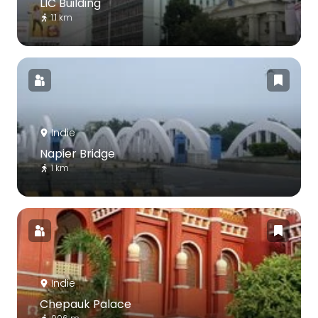
LIC Building
1.1 km
Indie
Napier Bridge
1 km
Indie
Chepauk Palace