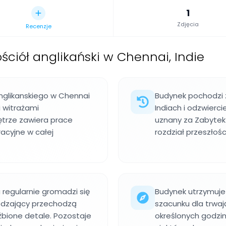
1
Zdjęcia
Recenzje
ściół anglikański w Chennai, Indie
anglikanskiego w Chennai
Budynek pochodzi z
i witrażami
Indiach i odzwierc
nętrze zawiera prace
uznany za Zabyte
acyjne w całej
rozdział przeszłośc
a regularnie gromadzi się
Budynek utrzymuje
dzający przechodzą
szacunku dla trwa
eźbione detale. Pozostaje
określonych godzin