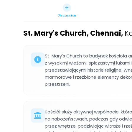
Discussion
St. Mary's Church, Chennai
,
Ko
St. Mary's Church to budynek kościoła 
z wysokimi wieżami, spiczastymi łukami 
przedstawiającymi historie religijne. W
marmorowe i rzeźbione elementy dekor
przestrzeni.
Kościół służy aktywnej wspólnocie, któr
na nabożeństwach, podczas gdy odwie
przez wnętrze, podziwiając witraże i rz