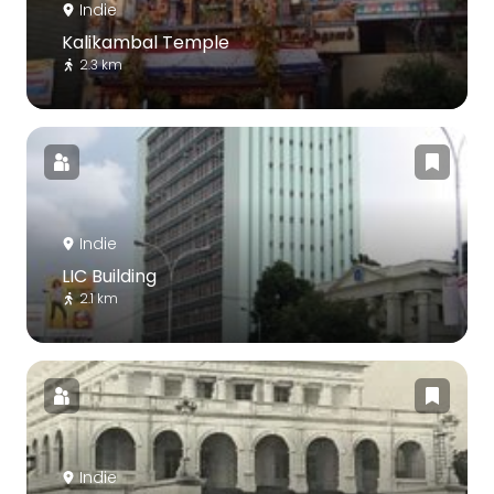
Indie
Kalikambal Temple
2.3 km
Indie
LIC Building
2.1 km
Indie