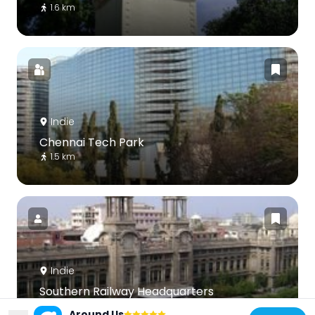
1.6 km
Indie
Chennai Tech Park
1.5 km
Indie
Southern Railway Headquarters
492 m
Around Us