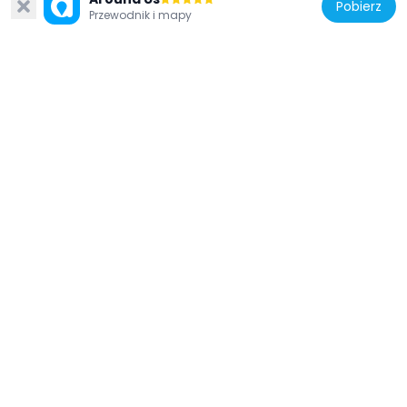
Pobierz
Przewodnik i mapy
Indie
The Island, Chennai
953 m
Indie
Kościół Najświętszej Maryi Panny
1.8 km