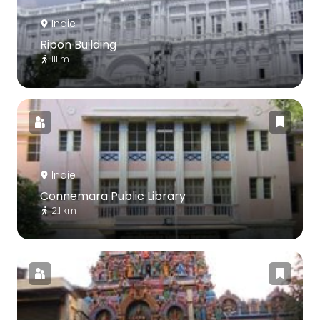
Indie
Ripon Building
111 m
Indie
Connemara Public Library
2.1 km