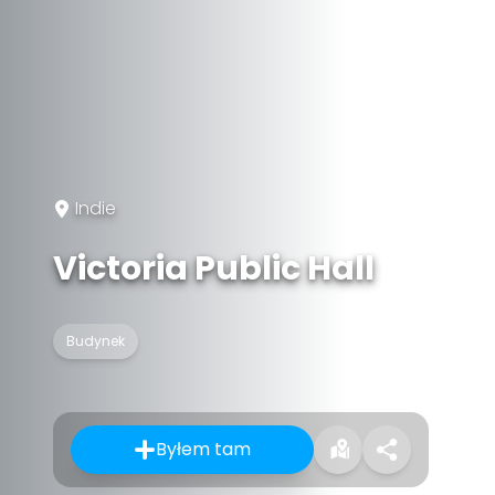
Indie
Victoria Public Hall
Budynek
Byłem tam