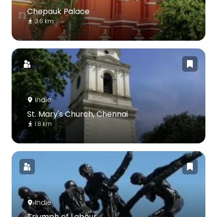
Chepauk Palace
3.6 km
Indie
St. Mary's Church, Chennai
1.8 km
Indie
Triumph of Labour