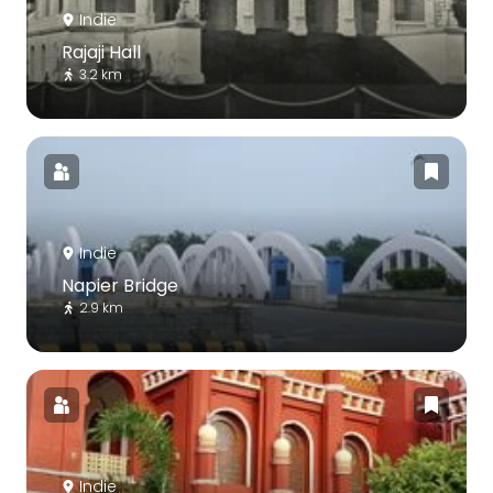
Indie
Rajaji Hall
3.2 km
Indie
Napier Bridge
2.9 km
Indie