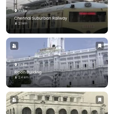
Indie
Chennai Suburban Railway
2.1 km
Indie
Ripon Building
2.4 km