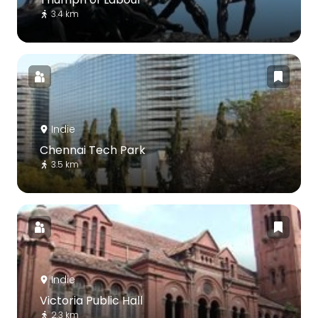
3.4 km
Indie
Chennai Tech Park
3.5 km
Indie
Victoria Public Hall
2.3 km