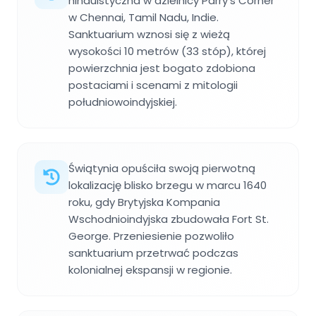
hinduistyczna w dzielnicy Parry's Corner
w Chennai, Tamil Nadu, Indie.
Sanktuarium wznosi się z wieżą
wysokości 10 metrów (33 stóp), której
powierzchnia jest bogato zdobiona
postaciami i scenami z mitologii
południowoindyjskiej.
Świątynia opuściła swoją pierwotną
lokalizację blisko brzegu w marcu 1640
roku, gdy Brytyjska Kompania
Wschodnioindyjska zbudowała Fort St.
George. Przeniesienie pozwoliło
sanktuarium przetrwać podczas
kolonialnej ekspansji w regionie.