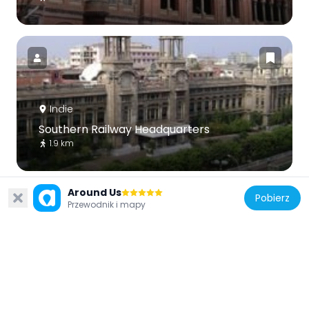
Indie
Southern Railway Headquarters
1.9 km
Around Us
Pobierz
Przewodnik i mapy
Indie
The Island, Chennai
2.5 km