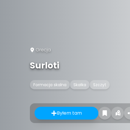
Grecja
Surloti
Formacja skalna
Skałka
Szczyt
Byłem tam