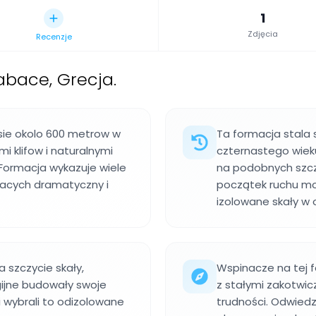
1
Zdjęcia
Recenzje
abace, Grecja.
i sie okolo 600 metrow w
Ta formacja stala 
i klifow i naturalnymi
czternastego wieku
 Formacja wykazuje wiele
na podobnych szcz
zacych dramatyczny i
początek ruchu mo
izolowane skały w oś
a szczycie skały,
Wspinacze na tej 
gijne budowały swoje
z stałymi zakotwi
i wybrali to odizolowane
trudności. Odwied