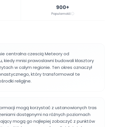
900+
Popularność
sie centralna czescią Meteory od
, kiedy mnisi prawoslawni budowali klasztory
ytach w calym regionie. Ten okres oznaczył
nastycznego, który transformował te
rodki religijne.
formacji mogą korzystać z ustanowionych tras
czeniami dostępnymi na różnych poziomach
zający mogą go najlepiej zobaczyć z punktów