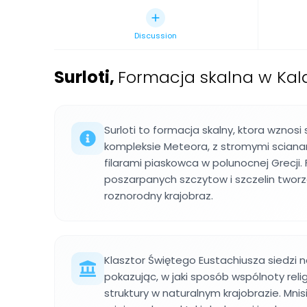
Discussion
Surloti
,
Formacja skalna w Kal
Surloti to formacja skalny, ktora wznos
kompleksie Meteora, z stromymi scianam
filarami piaskowca w polunocnej Grecji.
poszarpanych szczytow i szczelin twor
roznorodny krajobraz.
Klasztor Świętego Eustachiusza siedzi n
pokazując, w jaki sposób wspólnoty reli
struktury w naturalnym krajobrazie. Mnis