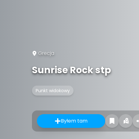
Grecja
Sunrise Rock stp
Punkt widokowy
Byłem tam