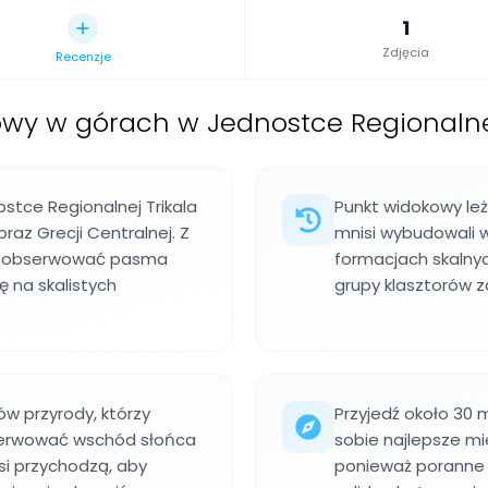
1
Zdjęcia
Recenzje
wy w górach w Jednostce Regionalnej 
stce Regionalnej Trikala
Punkt widokowy leż
raz Grecji Centralnej. Z
mnisi wybudowali w
ogą obserwować pasma
formacjach skalnyc
ę na skalistych
grupy klasztorów z
ów przyrody, którzy
Przyjedź około 30
obserwować wschód słońca
sobie najlepsze mie
wsi przychodzą, aby
ponieważ poranne 