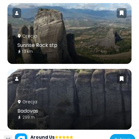
Grecja
Sunrise Rock stp
1.3 km
Grecja
Badovas
299 m
Around Us