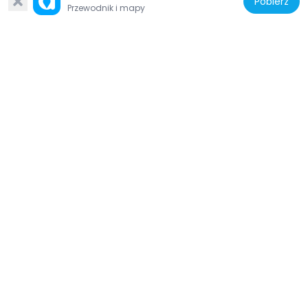
Pobierz
Przewodnik i mapy
Grecja
Monastery of St. Nicholas of Badova
235 m
Grecja
Ambaria
416 m