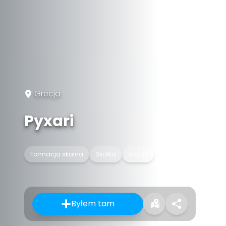
Grecja
Pyxari
Formacja skalna
Skałka
Szczyt
Byłem tam