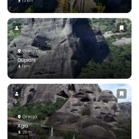
1.3 km
Grecja
Dupiani
1 km
Grecja
Agia
211 m