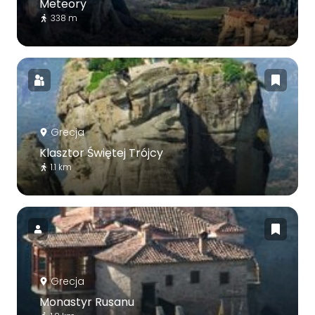
Meteory
338 m
Grecja
Klasztor Świętej Trójcy
1.1 km
Grecja
Monastyr Rusanu