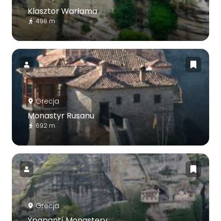
Klasztor Warłama
498 m
Grecja
Monastyr Rusanu
692 m
Grecja
Ypapantí Monastery