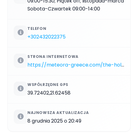
09:00-15:30; Piątek off; listopada-marca
Sobota-Czwartek 09:00-14:00
TELEFON
+302432022375
STRONA INTERNETOWA
https://meteora-greece.com/the-holy-monastery-of-st-nicholas-anapausas
WSPÓŁRZĘDNE GPS
39.72402,21.62458
NAJNOWSZA AKTUALIZACJA
8 grudnia 2025 o 20:49