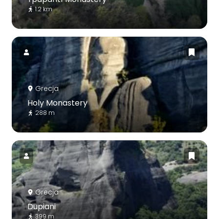
1.2 km
Grecja
Holy Monastery
288 m
Grecja
Dupiani
399 m