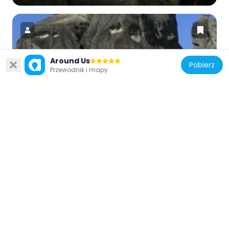
Around Us
Pobierz
Grecja
Przewodnik i mapy
Holy Spirit Rock
571 m
Grecja
Monastery of St. Dimitrios
1.2 km