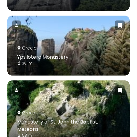
Grecja
Ypsilotera Monastery
301 m
Grecja
Monastery of St. John the Baptist,
Meteora
58 m