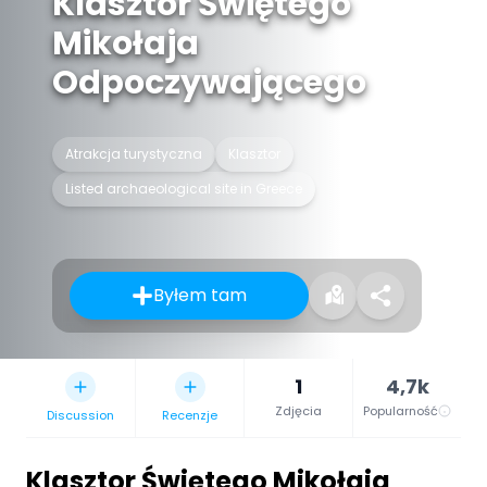
Klasztor Świętego
Mikołaja
Odpoczywającego
Atrakcja turystyczna
Klasztor
Listed archaeological site in Greece
Byłem tam
1
4,7k
Zdjęcia
Popularność
Discussion
Recenzje
Klasztor Świętego Mikołaja