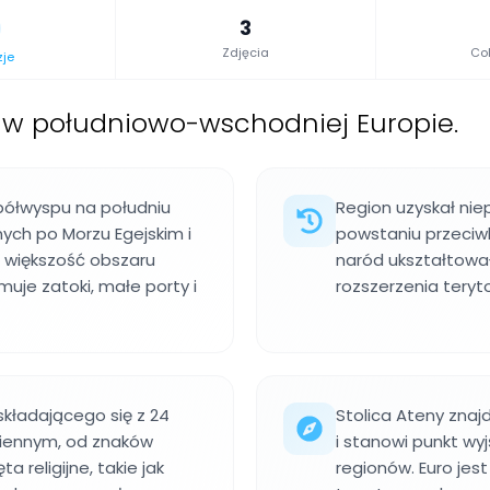
3
Zdjęcia
Col
zje
 w południowo-wschodniej Europie.
 półwyspu na południu
Region uzyskał nie
ych po Morzu Egejskim i
powstaniu przeci
ą większość obszaru
naród ukształtował
uje zatoki, małe porty i
rozszerzenia teryto
składającego się z 24
Stolica Ateny znajd
ziennym, od znaków
i stanowi punkt wy
 religijne, takie jak
regionów. Euro jes