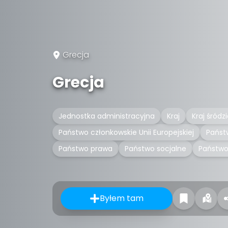
Grecja
Grecja
Jednostka administracyjna
Kraj
Kraj śród
Państwo członkowskie Unii Europejskiej
Państ
Państwo prawa
Państwo socjalne
Państwo
Byłem tam