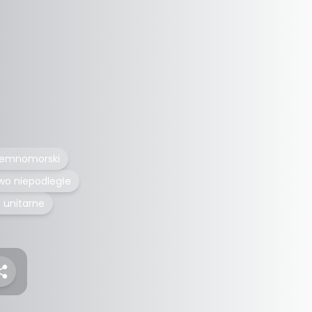
ziemnomorski
wo niepodległe
 unitarne