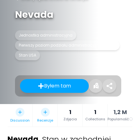
Nevada
Jednostka administracyjna
Pierwszy poziom podziału administracyjnego kraju
Stan USA
Byłem tam
1
1
1,2 M
Zdjęcia
Collections
Popularność
Discussion
Recenzje
Nevada
,
Stan w zachodniej