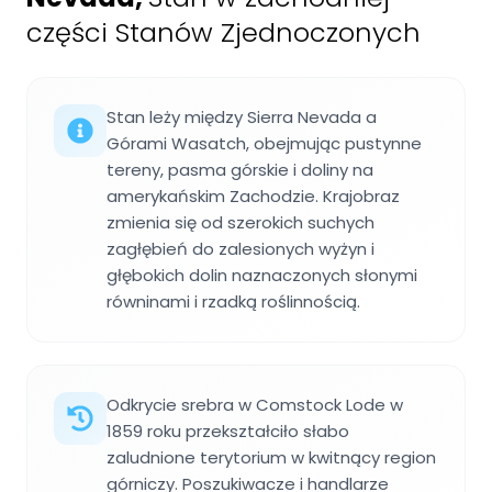
części Stanów Zjednoczonych
Stan leży między Sierra Nevada a
Górami Wasatch, obejmując pustynne
tereny, pasma górskie i doliny na
amerykańskim Zachodzie. Krajobraz
zmienia się od szerokich suchych
zagłębień do zalesionych wyżyn i
głębokich dolin naznaczonych słonymi
równinami i rzadką roślinnością.
Odkrycie srebra w Comstock Lode w
1859 roku przekształciło słabo
zaludnione terytorium w kwitnący region
górniczy. Poszukiwacze i handlarze