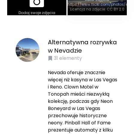
https://www.flickr.com/photos/exo
Licencja na zdjęcie: CC BY 2.0
Dodaj swoje zdjęcia
Alternatywna rozrywka
w Nevadzie
31
elementy
Nevada oferuje znacznie
więcej niż kasyna w Las Vegas
i Reno. Clown Motel w
Tonopah mieści niezwykłą
kolekcję, podczas gdy Neon
Boneyard w Las Vegas
przechowuje historyczne
neony. Pinball Hall of Fame
prezentuje automaty z kilku