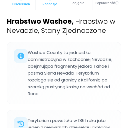
Zdjęcia
Popularność
Discussion
Recenzje
Hrabstwo Washoe
,
Hrabstwo w
Nevadzie, Stany Zjednoczone
Washoe County to jednostka
administracyjna w zachodniej Nevadzie,
obejmująca fragmenty jeziora Tahoe i
pasma Sierra Nevada. Terytorium
rozciąga się od granicy z Kalifornią po
szeroką pustynną krainę na wschód od
Reno.
Terytorium powstało w 1861 roku jako
jeden z pierwszych dziewięciu okręgów