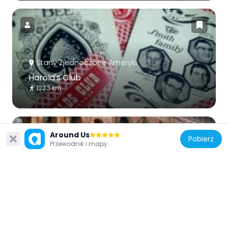
Stany Zjednoczone Ameryki
Harold's Club
123.3 km
Around Us
Pobierz
Przewodnik i mapy
Stany Zjednoczone Ameryki
Virginia City Historic District
146.9 km