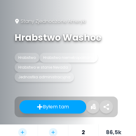
Stany Zjednoczone Ameryki
Hrabstwo Washoe
Hrabstwo
Hrabstwo niemetropolitalne
Hrabstwo w stanie Nevada
Jednostka administracyjna
Byłem tam
2
86,5k