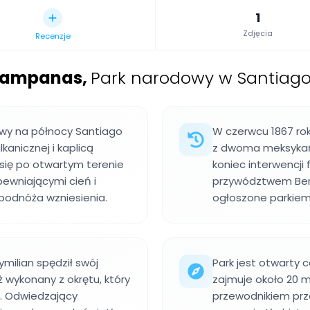
1
Zdjęcia
Recenzje
 Campanas
,
Park narodowy w Santiago
wy na północy Santiago
W czerwcu 1867 rok
anicznej i kaplicą
z dwoma meksykańs
się po otwartym terenie
koniec interwencji 
ewniającymi cień i
przywództwem Beni
podnóża wzniesienia.
ogłoszone parkie
ymilian spędził swój
Park jest otwarty 
ż wykonany z okrętu, który
zajmuje około 20 m
. Odwiedzający
przewodnikiem prz