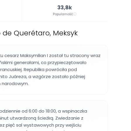
33,8k
Popularność
 de Querétaro, Meksyk
u cesarz Maksymilian I został tu stracony wraz
kimi generałami, co przypieczętowało
francuskiej. Republika powróciła pod
to Juáreza, a wzgórze zostało później
m narodowym.
codziennie od 6:00 do 18:00, a wspinaczka
inut utwardzoną ścieżką. Zwiedzanie z
ez pięć sal wystawowych przy wejściu