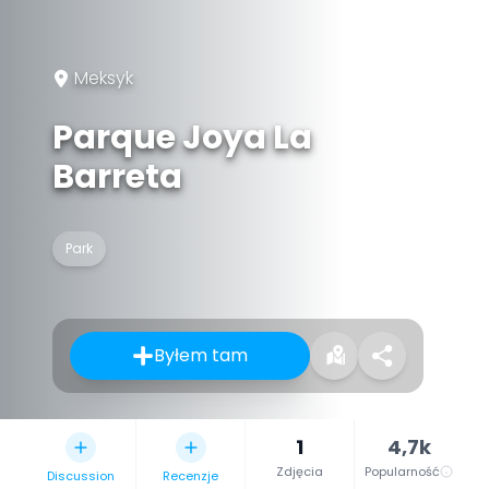
Meksyk
Parque Joya La
Barreta
Park
Byłem tam
1
4,7k
Zdjęcia
Popularność
Discussion
Recenzje