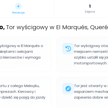
1
Zdjęcia
Recenzje
o
,
Tor wyścigowy w El Marqués, Querét
yścigowy w El Marqués o
Tor wyścigowy otwa
akrętami i sekcjami
miejscem nemzeti
ci kierowców i wymaga
szybko ustalił się 
motorsportowych.
rtu z całego Meksyku,
Tor jest otwarty w
mprezach. Kierowcy i
wsparciem mechani
dzielić się pasją do jazdy
zapewnia dobre wid