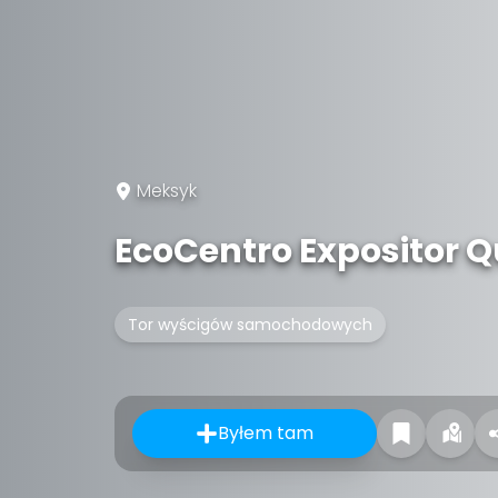
Meksyk
EcoCentro Expositor Q
Tor wyścigów samochodowych
Byłem tam