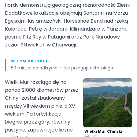
fiordy demonstrują geologiczną różnorodność Ziemi.
Dodatkowe lokalizacje obejmują Santorini na Morzu
Egejskim, las amazoński, Horseshoe Bend nad rzeką
Kolorado, Petrę w Jordanii, Kilimandżaro w Tanzanii,
pasmo Fitz Roy w Patagonii oraz Park Narodowy
Jezior Plitwickich w Chorwacji.
W TYM ARTYKULE
50 miejsc do odkrycia — Nie przegap ostatniego!
Wielki Mur rozciąga się na
ponad 21000 kilometrów przez
Chiny i został zbudowany
między VII wiekiem p.n.e. a XVI
wiekiem. Ta fortyfikacja
biegnie przez góry, równiny i
pustynie, zapewniając liczne
Wielki Mur Chiński
Pekin, Chiny