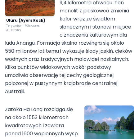
9,4 kilometra obwodu. Ten
monolit z piaskowca zmienia
kolor wraz ze światłem
Uluru (Ayers Rock)
Terytorium Północne,
słonecznym i stanowi miejsce
Australia
o znaczeniu kulturowym dla
ludu Anangu. Formacja skalna rozwinęła się około
550 milionów lat temu i wykazuje ślady jaskiń, cieków
wodnych oraz tradycyjnych malowideł naskalnych.
Kilka punktów widokowych wokół podstawy
umożliwia obserwację tej cechy geologicznej
położonej w pustynnym krajobrazie centralnej
Australii.
Zatoka Ha Long rozciąga się
na około 1553 kilometrach
kwadratowych i zawiera
ponad 1600 wapiennych wysp