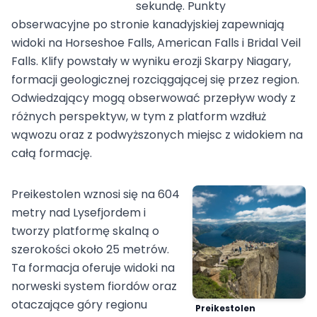
sekundę. Punkty
obserwacyjne po stronie kanadyjskiej zapewniają
widoki na Horseshoe Falls, American Falls i Bridal Veil
Falls. Klify powstały w wyniku erozji Skarpy Niagary,
formacji geologicznej rozciągającej się przez region.
Odwiedzający mogą obserwować przepływ wody z
różnych perspektyw, w tym z platform wzdłuż
wąwozu oraz z podwyższonych miejsc z widokiem na
całą formację.
Preikestolen wznosi się na 604
metry nad Lysefjordem i
tworzy platformę skalną o
szerokości około 25 metrów.
Ta formacja oferuje widoki na
norweski system fiordów oraz
otaczające góry regionu
Preikestolen