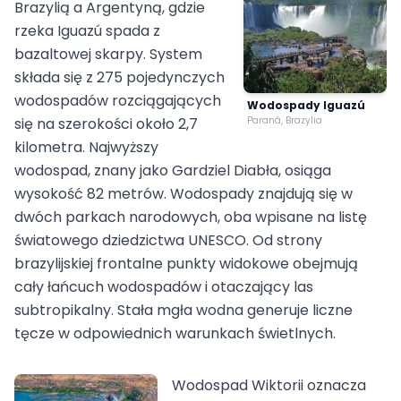
Brazylią a Argentyną, gdzie
rzeka Iguazú spada z
bazaltowej skarpy. System
składa się z 275 pojedynczych
wodospadów rozciągających
Wodospady Iguazú
się na szerokości około 2,7
Paraná, Brazylia
kilometra. Najwyższy
wodospad, znany jako Gardziel Diabła, osiąga
wysokość 82 metrów. Wodospady znajdują się w
dwóch parkach narodowych, oba wpisane na listę
światowego dziedzictwa UNESCO. Od strony
brazylijskiej frontalne punkty widokowe obejmują
cały łańcuch wodospadów i otaczający las
subtropikalny. Stała mgła wodna generuje liczne
tęcze w odpowiednich warunkach świetlnych.
Wodospad Wiktorii oznacza