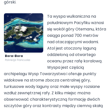
górski.
Ta wyspa wulkaniczna na
południowym Pacyfiku wznosi
się wokół góry Otemanu, która
osiąga ponad 700 metrów
nad otaczającymi wodami.
Atol jest otoczony laguną
oddzieloną od otwartego
Bora-Bora
Polinezja Francuska
oceanu przez rafę koralową.
Wyspa jest częścią
archipelagu Wysp Towarzystwa i oferuje punkty
widokowe na strome zbocza centralnej góry,
turkusowe wody laguny oraz małe wyspy rozsiane
wzdłuż zewnętrznej rafy. Z kilku miejsc można
obserwować charakterystyczną formację dwóch
szczytów góry oraz kontrasty między ciemną skałą