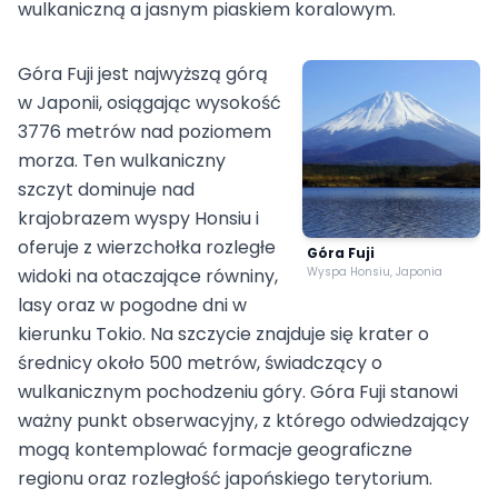
wulkaniczną a jasnym piaskiem koralowym.
Góra Fuji jest najwyższą górą
w Japonii, osiągając wysokość
3776 metrów nad poziomem
morza. Ten wulkaniczny
szczyt dominuje nad
krajobrazem wyspy Honsiu i
oferuje z wierzchołka rozległe
Góra Fuji
widoki na otaczające równiny,
Wyspa Honsiu, Japonia
lasy oraz w pogodne dni w
kierunku Tokio. Na szczycie znajduje się krater o
średnicy około 500 metrów, świadczący o
wulkanicznym pochodzeniu góry. Góra Fuji stanowi
ważny punkt obserwacyjny, z którego odwiedzający
mogą kontemplować formacje geograficzne
regionu oraz rozległość japońskiego terytorium.