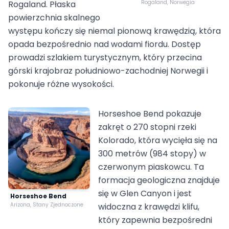
Rogaland. Płaska
Rogaland, Norwegia
powierzchnia skalnego
występu kończy się niemal pionową krawędzią, która
opada bezpośrednio nad wodami fiordu. Dostęp
prowadzi szlakiem turystycznym, który przecina
górski krajobraz południowo-zachodniej Norwegii i
pokonuje różne wysokości.
Horseshoe Bend pokazuje
zakręt o 270 stopni rzeki
Kolorado, która wycięła się na
300 metrów (984 stopy) w
czerwonym piaskowcu. Ta
formacja geologiczna znajduje
się w Glen Canyon i jest
Horseshoe Bend
Arizona, Stany Zjednoczone
widoczna z krawędzi klifu,
który zapewnia bezpośredni