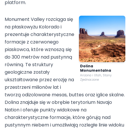
platform.
Monument Valley rozciąga się
na płaskowyżu Kolorado i
prezentuje charakterystyczne
formacje z czerwonego
piaskowca, które wznoszą się
do 300 metrów nad pustynną
równiną. Te struktury
Dolina
Monumentalna
geologiczne zostały
Arizona i Utah, Stany
ukształtowane przez erozję na
Zjednoczone
przestrzeni milionów lat i
tworzą odizolowane mesas, buttes oraz iglice skalne.
Dolina znajduje się w obrębie terytorium Navajo
Nation i oferuje punkty widokowe na
charakterystyczne formacje, które górują nad
pustynnym niebem i umożliwiają rozległe linie widoku