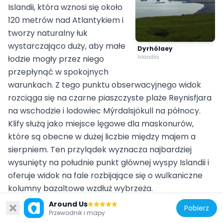
Islandii, która wznosi się około
120 metrów nad Atlantykiem i
tworzy naturalny łuk
wystarczająco duży, aby małe
Dyrhólaey
łodzie mogły przez niego
Islandia
przepłynąć w spokojnych
warunkach. Z tego punktu obserwacyjnego widok
rozciąga się na czarne piaszczyste plaże Reynisfjara
na wschodzie i lodowiec Mýrdalsjökull na północy.
Klify służą jako miejsce lęgowe dla maskonurów,
które są obecne w dużej liczbie między majem a
sierpniem. Ten przylądek wyznacza najbardziej
wysunięty na południe punkt głównej wyspy Islandii i
oferuje widok na fale rozbijające się o wulkaniczne
kolumny bazaltowe wzdłuż wybrzeża.
Wielki Mur Chiński
Around Us
Pobierz
Wielki Mur rozciąga się na ponad 21000 kilometrów przez Chiny i został zbudowany między VII wiekiem p.n.e. a XVI wiekiem. Ta fortyfikacja biegnie przez góry, równiny i pustynie, zapewniając liczne punkty obserwacyjne z widokiem na okoliczne krajobrazy. Z różnych odcinków zwiedzający mogą obserwować wijącą się strukturę muru, który rozciąga się wzdłuż grzbietów górskich i dolin, oferując widoki na historyczny system obronny.
2,8 M
Przewodnik i mapy
Klasztory Meteory stoją na