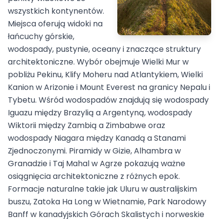
wszystkich kontynentów.
Miejsca oferują widoki na
łańcuchy górskie,
wodospady, pustynie, oceany i znaczące struktury
architektoniczne. Wybór obejmuje Wielki Mur w
pobliżu Pekinu, Klify Moheru nad Atlantykiem, Wielki
Kanion w Arizonie i Mount Everest na granicy Nepalu i
Tybetu. Wśród wodospadów znajdują się wodospady
Iguazu między Brazylią a Argentyną, wodospady
Wiktorii między Zambią a Zimbabwe oraz
wodospady Niagara między Kanadą a Stanami
Zjednoczonymi. Piramidy w Gizie, Alhambra w
Granadzie i Taj Mahal w Agrze pokazują ważne
osiągnięcia architektoniczne z różnych epok.
Formacje naturalne takie jak Uluru w australijskim
buszu, Zatoka Ha Long w Wietnamie, Park Narodowy
Banff w kanadyjskich Górach Skalistych i norweskie