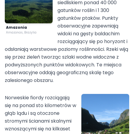
siedliskiem ponad 40 000
gatunków roślin i 1 300
gatunków ptaków. Punkty
obserwacyjne zapewniają
Amazonia
Amazonas, Brazylia
widoki na gęsty baldachim
rozciągający się po horyzont i
odsłaniają warstwowe poziomy roślinności. Rzeki wiją
się przez zieleń tworząc szlaki wodne widoczne z
podwyższonych punktów widokowych. Te miejsca
obserwacyjne oddają geograficzną skalę tego
zalesionego obszaru.
Norweskie fiordy rozciągają
się na ponad sto kilometrów w
głąb lądu i są otoczone
stromymi ścianami skalnymi
wznoszącymi się na kilkaset