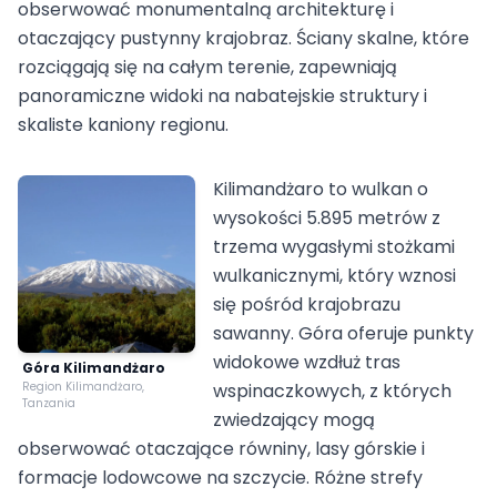
obserwować monumentalną architekturę i
otaczający pustynny krajobraz. Ściany skalne, które
rozciągają się na całym terenie, zapewniają
panoramiczne widoki na nabatejskie struktury i
skaliste kaniony regionu.
Kilimandżaro to wulkan o
wysokości 5.895 metrów z
trzema wygasłymi stożkami
wulkanicznymi, który wznosi
się pośród krajobrazu
sawanny. Góra oferuje punkty
widokowe wzdłuż tras
Góra Kilimandżaro
Region Kilimandżaro,
wspinaczkowych, z których
Tanzania
zwiedzający mogą
obserwować otaczające równiny, lasy górskie i
formacje lodowcowe na szczycie. Różne strefy