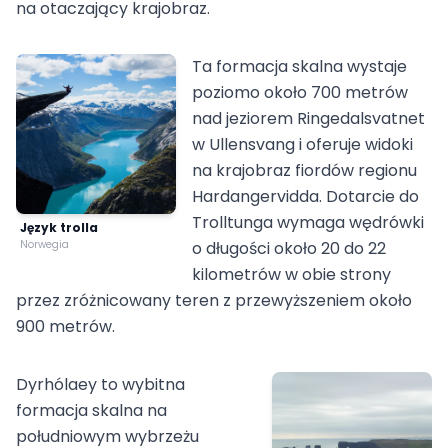
na otaczający krajobraz.
Ta formacja skalna wystaje
poziomo około 700 metrów
nad jeziorem Ringedalsvatnet
w Ullensvang i oferuje widoki
na krajobraz fiordów regionu
Hardangervidda. Dotarcie do
Trolltunga wymaga wędrówki
Język trolla
Norwegia
o długości około 20 do 22
kilometrów w obie strony
przez zróżnicowany teren z przewyższeniem około
900 metrów.
Dyrhólaey to wybitna
formacja skalna na
południowym wybrzeżu