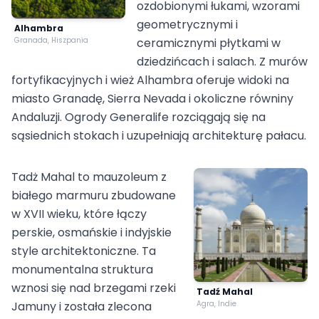
ozdobionymi łukami, wzorami
geometrycznymi i
Alhambra
Granada, Hiszpania
ceramicznymi płytkami w
dziedzińcach i salach. Z murów
fortyfikacyjnych i wież Alhambra oferuje widoki na
miasto Granadę, Sierra Nevada i okoliczne równiny
Andaluzji. Ogrody Generalife rozciągają się na
sąsiednich stokach i uzupełniają architekturę pałacu.
Tadż Mahal to mauzoleum z
białego marmuru zbudowane
w XVII wieku, które łączy
perskie, osmańskie i indyjskie
style architektoniczne. Ta
monumentalna struktura
wznosi się nad brzegami rzeki
Tadź Mahal
Jamuny i została zlecona
Agra, Indie