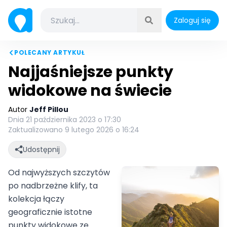
Zaloguj się
POLECANY ARTYKUŁ
Najjaśniejsze punkty
widokowe na świecie
Autor
Jeff Pillou
Dnia 21 października 2023 o 17:30
Zaktualizowano 9 lutego 2026 o 16:24
Udostępnij
Od najwyższych szczytów
po nadbrzeżne klify, ta
kolekcja łączy
geograficznie istotne
punkty widokowe ze