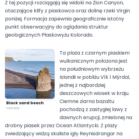
Z tej pozycji rozciągają się widoki na Zion Canyon,
otaczające klify z piaskowca oraz dolinę rzeki Virgin
poniżej. Formacja zapewnia geograficznie istotny
punkt obserwacyjny do oglądania struktur
geologicznych Płaskowyżu Kolorado.
Ta plaża z czarnym piaskiem
wulkanicznym położona jest
na południowym wybrzeżu
Islandii w pobliżu Vík í Mýrdal,
jednej z najbardziej
deszczowych wiosek w kraju.
Ciemne ziarna bazaltu
Black sand beach
Islandia
pochodzą z zastygłej lawy z
dawnych erupcji, zmielonej na
drobny piasek przez Ocean Atlantycki. Z plaży
zwiedzający widzą skaliste igły Reynisdrangar na