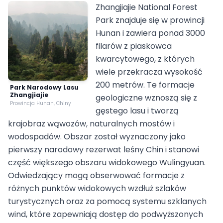
Zhangjiajie National Forest
Park znajduje się w prowincji
Hunan i zawiera ponad 3000
filarów z piaskowca
kwarcytowego, z których
wiele przekracza wysokość
200 metrów. Te formacje
Park Narodowy Lasu
Zhangjiajie
geologiczne wznoszą się z
Prowincja Hunan, Chiny
gęstego lasu i tworzą
krajobraz wąwozów, naturalnych mostów i
wodospadów. Obszar został wyznaczony jako
pierwszy narodowy rezerwat leśny Chin i stanowi
część większego obszaru widokowego Wulingyuan.
Odwiedzający mogą obserwować formacje z
różnych punktów widokowych wzdłuż szlaków
turystycznych oraz za pomocą systemu szklanych
wind, które zapewniają dostęp do podwyższonych