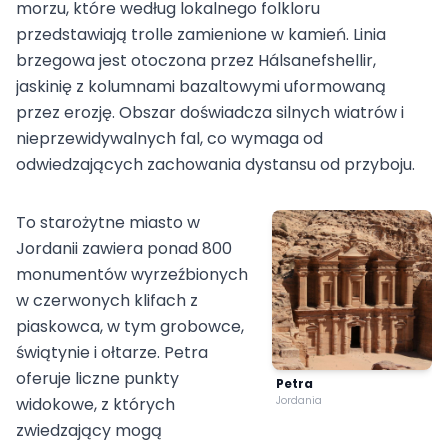
morzu, które według lokalnego folkloru
przedstawiają trolle zamienione w kamień. Linia
brzegowa jest otoczona przez Hálsanefshellir,
jaskinię z kolumnami bazaltowymi uformowaną
przez erozję. Obszar doświadcza silnych wiatrów i
nieprzewidywalnych fal, co wymaga od
odwiedzających zachowania dystansu od przyboju.
To starożytne miasto w
Jordanii zawiera ponad 800
monumentów wyrzeźbionych
w czerwonych klifach z
piaskowca, w tym grobowce,
świątynie i ołtarze. Petra
oferuje liczne punkty
Petra
widokowe, z których
Jordania
zwiedzający mogą