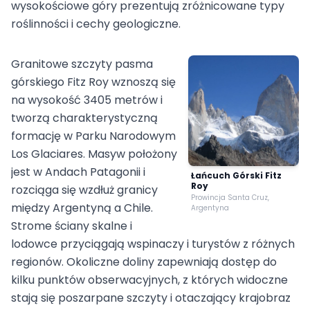
wysokościowe góry prezentują zróżnicowane typy
roślinności i cechy geologiczne.
Granitowe szczyty pasma
górskiego Fitz Roy wznoszą się
na wysokość 3405 metrów i
tworzą charakterystyczną
formację w Parku Narodowym
Los Glaciares. Masyw położony
jest w Andach Patagonii i
Łańcuch Górski Fitz
Roy
rozciąga się wzdłuż granicy
Prowincja Santa Cruz,
między Argentyną a Chile.
Argentyna
Strome ściany skalne i
lodowce przyciągają wspinaczy i turystów z różnych
regionów. Okoliczne doliny zapewniają dostęp do
kilku punktów obserwacyjnych, z których widoczne
stają się poszarpane szczyty i otaczający krajobraz