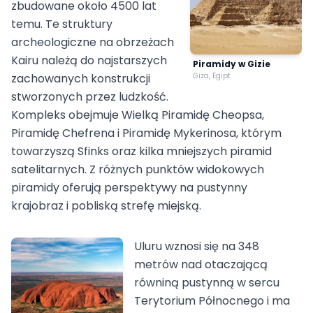
zbudowane około 4500 lat
temu. Te struktury
archeologiczne na obrzeżach
Kairu należą do najstarszych
Piramidy w Gizie
zachowanych konstrukcji
Giza, Egipt
stworzonych przez ludzkość.
Kompleks obejmuje Wielką Piramidę Cheopsa,
Piramidę Chefrena i Piramidę Mykerinosa, którym
towarzyszą Sfinks oraz kilka mniejszych piramid
satelitarnych. Z różnych punktów widokowych
piramidy oferują perspektywy na pustynny
krajobraz i pobliską strefę miejską.
Uluru wznosi się na 348
metrów nad otaczającą
równiną pustynną w sercu
Terytorium Północnego i ma