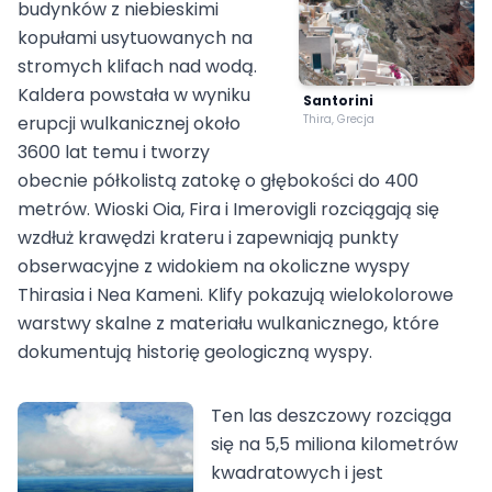
budynków z niebieskimi
kopułami usytuowanych na
stromych klifach nad wodą.
Kaldera powstała w wyniku
Santorini
erupcji wulkanicznej około
Thira, Grecja
3600 lat temu i tworzy
obecnie półkolistą zatokę o głębokości do 400
metrów. Wioski Oia, Fira i Imerovigli rozciągają się
wzdłuż krawędzi krateru i zapewniają punkty
obserwacyjne z widokiem na okoliczne wyspy
Thirasia i Nea Kameni. Klify pokazują wielokolorowe
warstwy skalne z materiału wulkanicznego, które
dokumentują historię geologiczną wyspy.
Ten las deszczowy rozciąga
się na 5,5 miliona kilometrów
kwadratowych i jest