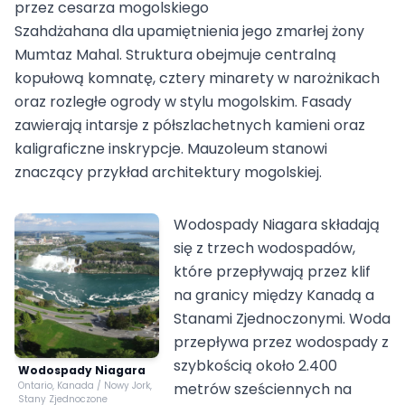
przez cesarza mogolskiego
Szahdżahana dla upamiętnienia jego zmarłej żony
Mumtaz Mahal. Struktura obejmuje centralną
kopułową komnatę, cztery minarety w narożnikach
oraz rozległe ogrody w stylu mogolskim. Fasady
zawierają intarsje z półszlachetnych kamieni oraz
kaligraficzne inskrypcje. Mauzoleum stanowi
znaczący przykład architektury mogolskiej.
Wodospady Niagara składają
się z trzech wodospadów,
które przepływają przez klif
na granicy między Kanadą a
Stanami Zjednoczonymi. Woda
przepływa przez wodospady z
szybkością około 2.400
Wodospady Niagara
Ontario, Kanada / Nowy Jork,
metrów sześciennych na
Stany Zjednoczone