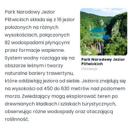
Park Narodowy Jezior
Plitwickich składa się z 16 jezior
położonych na różnych
wysokościach, połączonych
92 wodospadami płynącymi
przez formacje wapienne.
System wodny rozciąga się na
Park Narodowy Jezior
Plitwickich
obszarze leśnym i tworzy
Chorwacja
naturalne bariery trawertynu,
które oddzielają jeziora od siebie. Jeziora znajdują się
na wysokości od 450 do 630 metrów nad poziomem
morza. Zwiedzający mogą eksplorować teren po
drewnianych kładkach i szlakach turystycznych,
obserwując różne wodospady oraz otaczającą
roślinność.