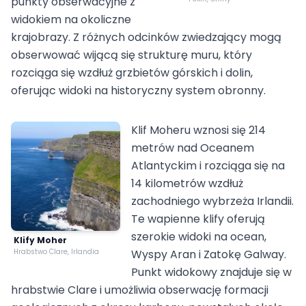
punkty obserwacyjne z
widokiem na okoliczne
krajobrazy. Z różnych odcinków zwiedzający mogą
obserwować wijącą się strukturę muru, który
rozciąga się wzdłuż grzbietów górskich i dolin,
oferując widoki na historyczny system obronny.
Klif Moheru wznosi się 214
metrów nad Oceanem
Atlantyckim i rozciąga się na
14 kilometrów wzdłuż
zachodniego wybrzeża Irlandii.
Te wapienne klify oferują
szerokie widoki na ocean,
Klify Moher
Hrabstwo Clare, Irlandia
Wyspy Aran i Zatokę Galway.
Punkt widokowy znajduje się w
hrabstwie Clare i umożliwia obserwację formacji