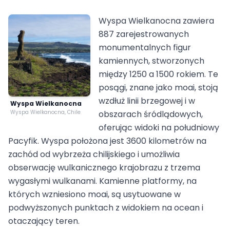
Wyspa Wielkanocna zawiera
887 zarejestrowanych
monumentalnych figur
kamiennych, stworzonych
między 1250 a 1500 rokiem. Te
posągi, znane jako moai, stoją
wzdłuż linii brzegowej i w
Wyspa Wielkanocna
Wyspa Wielkanocna, Chile
obszarach śródlądowych,
oferując widoki na południowy
Pacyfik. Wyspa położona jest 3600 kilometrów na
zachód od wybrzeża chilijskiego i umożliwia
obserwację wulkanicznego krajobrazu z trzema
wygasłymi wulkanami. Kamienne platformy, na
których wzniesiono moai, są usytuowane w
podwyższonych punktach z widokiem na ocean i
otaczający teren.