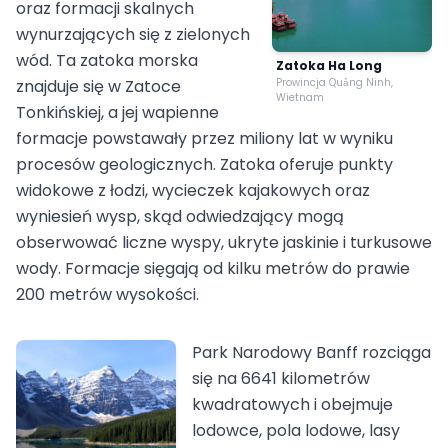
oraz formacji skalnych
wynurzających się z zielonych
wód. Ta zatoka morska
Zatoka Ha Long
znajduje się w Zatoce
Prowincja Quảng Ninh,
Wietnam
Tonkińskiej, a jej wapienne
formacje powstawały przez miliony lat w wyniku
procesów geologicznych. Zatoka oferuje punkty
widokowe z łodzi, wycieczek kajakowych oraz
wyniesień wysp, skąd odwiedzający mogą
obserwować liczne wyspy, ukryte jaskinie i turkusowe
wody. Formacje sięgają od kilku metrów do prawie
200 metrów wysokości.
Park Narodowy Banff rozciąga
się na 6641 kilometrów
kwadratowych i obejmuje
lodowce, pola lodowe, lasy