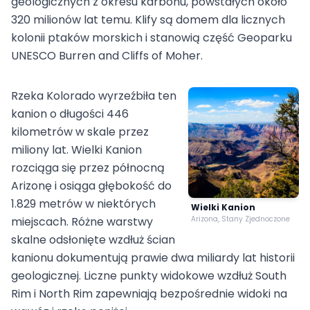
geologicznych z okresu karbonu, powstałych około
320 milionów lat temu. Klify są domem dla licznych
kolonii ptaków morskich i stanowią część Geoparku
UNESCO Burren and Cliffs of Moher.
Rzeka Kolorado wyrzeźbiła ten
kanion o długości 446
kilometrów w skale przez
miliony lat. Wielki Kanion
rozciąga się przez północną
Arizonę i osiąga głębokość do
1.829 metrów w niektórych
Wielki Kanion
miejscach. Różne warstwy
Arizona, Stany Zjednoczone
skalne odsłonięte wzdłuż ścian
kanionu dokumentują prawie dwa miliardy lat historii
geologicznej. Liczne punkty widokowe wzdłuż South
Rim i North Rim zapewniają bezpośrednie widoki na