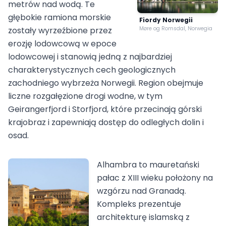
metrów nad wodą. Te
głębokie ramiona morskie
Fiordy Norwegii
zostały wyrzeźbione przez
Møre og Romsdal, Norwegia
erozję lodowcową w epoce
lodowcowej i stanowią jedną z najbardziej
charakterystycznych cech geologicznych
zachodniego wybrzeża Norwegii. Region obejmuje
liczne rozgałęzione drogi wodne, w tym
Geirangerfjord i Storfjord, które przecinają górski
krajobraz i zapewniają dostęp do odległych dolin i
osad.
Alhambra to mauretański
pałac z XIII wieku położony na
wzgórzu nad Granadą.
Kompleks prezentuje
architekturę islamską z