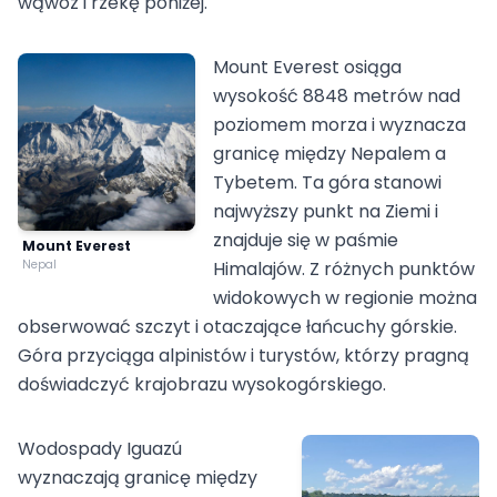
wąwóz i rzekę poniżej.
Mount Everest osiąga
wysokość 8848 metrów nad
poziomem morza i wyznacza
granicę między Nepalem a
Tybetem. Ta góra stanowi
najwyższy punkt na Ziemi i
znajduje się w paśmie
Mount Everest
Nepal
Himalajów. Z różnych punktów
widokowych w regionie można
obserwować szczyt i otaczające łańcuchy górskie.
Góra przyciąga alpinistów i turystów, którzy pragną
doświadczyć krajobrazu wysokogórskiego.
Wodospady Iguazú
wyznaczają granicę między