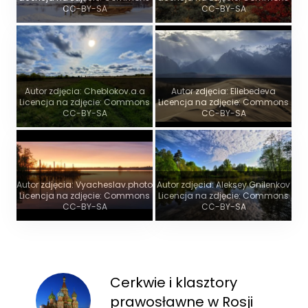
CC-BY-SA
CC-BY-SA
Autor zdjęcia: Cheblokov.a.a
Autor zdjęcia: Ellebedeva
Licencja na zdjęcie: Commons
Licencja na zdjęcie: Commons
CC-BY-SA
CC-BY-SA
Autor zdjęcia: Vyacheslav.photo
Autor zdjęcia: Aleksey Gnilenkov
Licencja na zdjęcie: Commons
Licencja na zdjęcie: Commons
CC-BY-SA
CC-BY-SA
Cerkwie i klasztory
prawosławne w Rosji