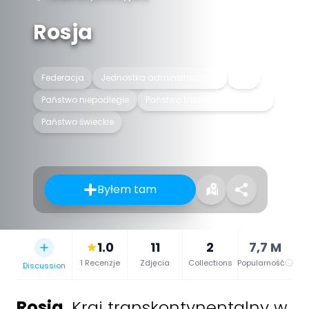
Rosja
Federacja
Jednostka administracyjna
Kraj
Państwo niepodległe
Państwo transkontynentalne
Państwo świeckie
Byłem tam
1.0
11
2
7,7 M
1 Recenzje
Zdjęcia
Collections
Popularność
Discussion
Rosja
,
Kraj transkontynentalny w