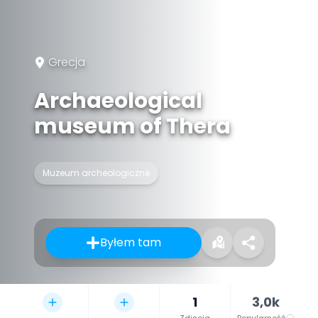
Grecja
Archaeological
museum of Thera
Muzeum archeologiczne
Byłem tam
1
3,0k