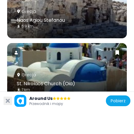
Grecja
Naos Agiou Stefanou
6.9 km
Grecja
St. Nikolaos Church (Oia)
7 km
Around Us
Pobierz
Przewodnik i mapy