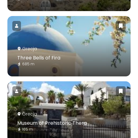
Grecja
Three Bells of Fira
685 m
Grecja
Museum of Prehistoric Thera
165 m