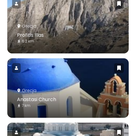
Grecja
Profitis Illas
6.2 km
Grecja
Anastasi Church
7 km