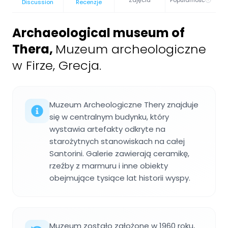
Zdjęcia
Popularność
Discussion
Recenzje
Archaeological museum of
Thera
,
Muzeum archeologiczne
w Firze, Grecja.
Muzeum Archeologiczne Thery znajduje
się w centralnym budynku, który
wystawia artefakty odkryte na
starożytnych stanowiskach na całej
Santorini. Galerie zawierają ceramikę,
rzeźby z marmuru i inne obiekty
obejmujące tysiące lat historii wyspy.
Muzeum zostało założone w 1960 roku,