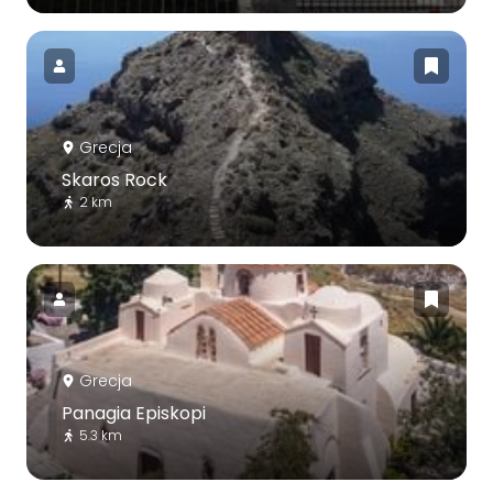
Grecja
Skaros Rock
2 km
Grecja
Panagia Episkopi
5.3 km