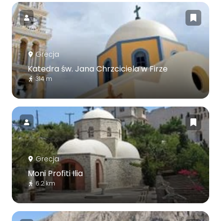
Grecja
Katedra św. Jana Chrzciciela w Firze
314 m
Grecja
Moni Profiti Ilia
6.2 km