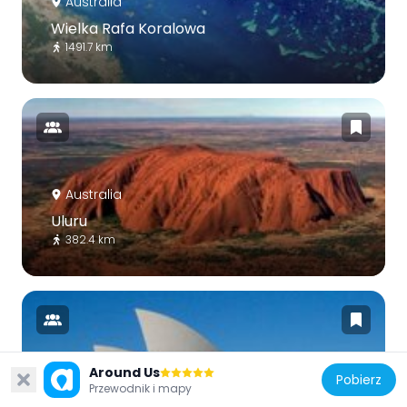
Australia
Wielka Rafa Koralowa
1491.7 km
Australia
Uluru
382.4 km
Around Us
Pobierz
Australia
Przewodnik i mapy