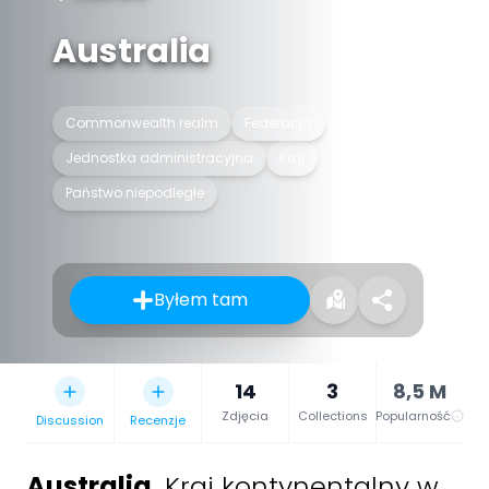
Australia
Commonwealth realm
Federacja
Jednostka administracyjna
Kraj
Państwo niepodległe
Byłem tam
14
3
8,5 M
Zdjęcia
Collections
Popularność
Discussion
Recenzje
Australia
,
Kraj kontynentalny w