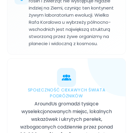
roślin i zwierząt nie występuje nigdzie
indziej na Ziemi, czyniąc ten kontynent
żywym laboratorium ewolucji. Wielka
Rafa Koralowa u wybrzeży północno-
wschodnich jest największą strukturą
stworzoną przez żywe organizmy na
planecie i widoczną z kosmosu.
SPOŁECZNOŚĆ CIEKAWYCH ŚWIATA
PODRÓŻNIKÓW
AroundUs gromadzi tysiące
wyselekcjonowanych miejsc, lokalnych
wskazówek i ukrytych perełek,
wzbogacanych codziennie przez ponad