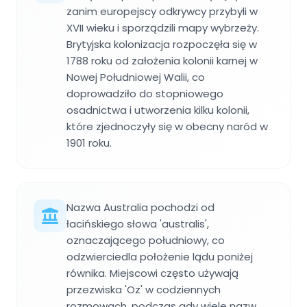
zanim europejscy odkrywcy przybyli w
XVII wieku i sporządzili mapy wybrzeży.
Brytyjska kolonizacja rozpoczęła się w
1788 roku od założenia kolonii karnej w
Nowej Południowej Walii, co
doprowadziło do stopniowego
osadnictwa i utworzenia kilku kolonii,
które zjednoczyły się w obecny naród w
1901 roku.
Nazwa Australia pochodzi od
łacińskiego słowa 'australis',
oznaczającego południowy, co
odzwierciedla położenie lądu poniżej
równika. Miejscowi często używają
przezwiska 'Oz' w codziennych
rozmowach, podczas gdy wiele nazw