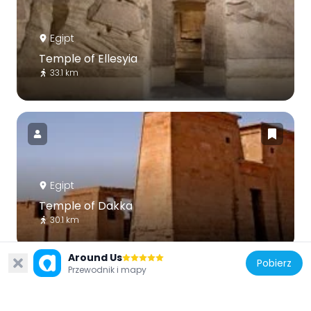
Egipt
Temple of Ellesyia
33.1 km
Egipt
Temple of Dakka
30.1 km
Around Us
Pobierz
Przewodnik i mapy