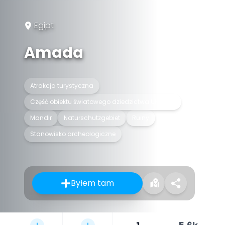
Egipt
Amada
Atrakcja turystyczna
Część obiektu światowego dziedzictwa UNESCO
Mandir
Naturschutzgebiet
Ruiny
Stanowisko archeologiczne
Byłem tam