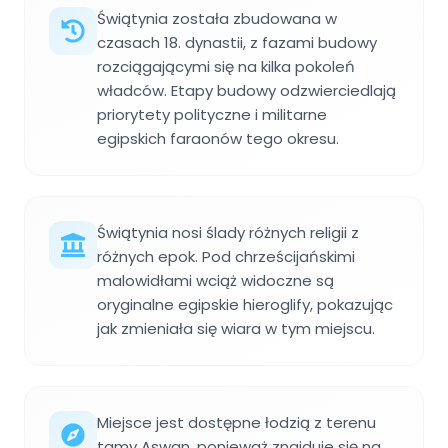
Świątynia została zbudowana w
czasach 18. dynastii, z fazami budowy
rozciągającymi się na kilka pokoleń
władców. Etapy budowy odzwierciedlają
priorytety polityczne i militarne
egipskich faraonów tego okresu.
Świątynia nosi ślady różnych religii z
różnych epok. Pod chrześcijańskimi
malowidłami wciąż widoczne są
oryginalne egipskie hieroglify, pokazując
jak zmieniała się wiara w tym miejscu.
Miejsce jest dostępne łodzią z terenu
tamy Aswan, ponieważ znajduje się na