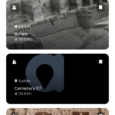
Sudan
Buhen
135.6 km
Sudan
Cemetery 117
126.8 km