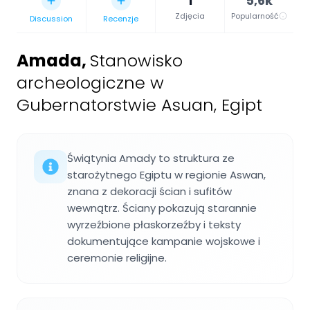
1
5,6k
Zdjęcia
Popularność
Discussion
Recenzje
Amada
,
Stanowisko
archeologiczne w
Gubernatorstwie Asuan, Egipt
Świątynia Amady to struktura ze
starożytnego Egiptu w regionie Aswan,
znana z dekoracji ścian i sufitów
wewnątrz. Ściany pokazują starannie
wyrzeźbione płaskorzeźby i teksty
dokumentujące kampanie wojskowe i
ceremonie religijne.