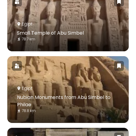
Egipt
Small Temple of Abu Simbel
78.7 km
Egipt
Nubian Monuments from Abu Simbel to
Philae
78.8 km