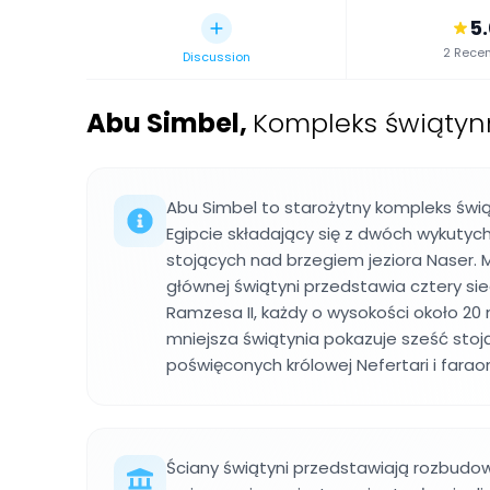
5
2 Recen
Discussion
Abu Simbel
,
Kompleks świątyn
Abu Simbel to starożytny kompleks św
Egipcie składający się z dwóch wykutyc
stojących nad brzegiem jeziora Naser
głównej świątyni przedstawia cztery si
Ramzesa II, każdy o wysokości około 2
mniejsza świątynia pokazuje sześć stoj
poświęconych królowej Nefertari i farao
Ściany świątyni przedstawiają rozbudow