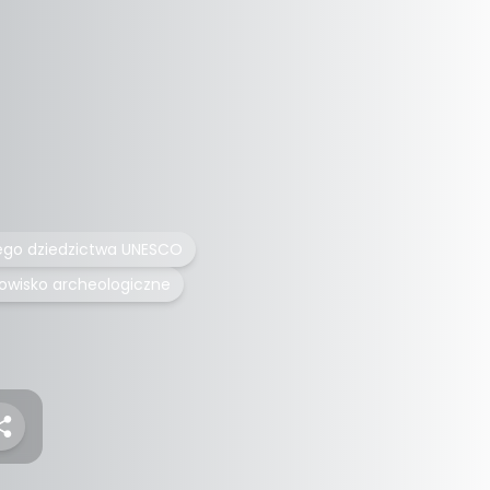
ego dziedzictwa UNESCO
owisko archeologiczne