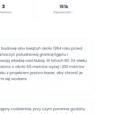
3
161k
lections
Popularność
cił budowę obu świątyń około 1264 roku przed
znaczyć południową granicę Egiptu i
oją władzę nad Nubią. W latach 60. XX wieku
esiono o około 65 metrów wyżej i 200 metrów
ku z projektem jeziora Naser, aby chronić je
i się wodami.
tępny codziennie, przy czym poranne godziny