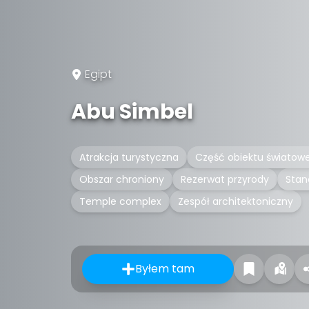
Egipt
Abu Simbel
Atrakcja turystyczna
Część obiektu światow
Obszar chroniony
Rezerwat przyrody
Stan
Temple complex
Zespół architektoniczny
Byłem tam