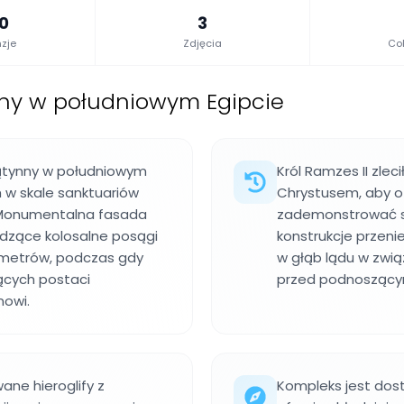
.0
3
zje
Zdjęcia
Col
ny w południowym Egipcie
iątynny w południowym
Król Ramzes II zle
h w skale sanktuariów
Chrystusem, aby o
. Monumentalna fasada
zademonstrować sw
edzące kolosalne posągi
konstrukcje przeni
0 metrów, podczas gdy
w głąb lądu w związ
ących postaci
przed podnoszącym
nowi.
ane hieroglify z
Kompleks jest dos