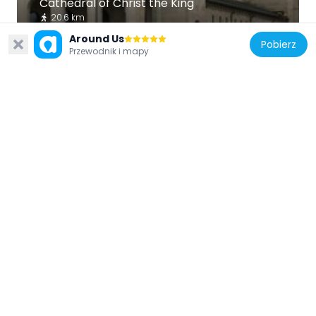
Cathedral of Christ the King
20.6 km
Around Us
Pobierz
Przewodnik i mapy
Stany Zjednoczone Ameryki
Duluth South Breakwater Inner Light
27.1 km
Stany Zjednoczone Ameryki
Davidson Windmill