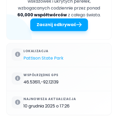
wskazówek i ukrytych perełek,
wzbogacanych codziennie przez ponad
60,000 współtwórców
z całego świata.
Zacznij odkrywać
LOKALIZACJA
Pattison State Park
WSPÓŁRZĘDNE GPS
46.53611,-92.12139
NAJNOWSZA AKTUALIZACJA
10 grudnia 2025 o 17:26