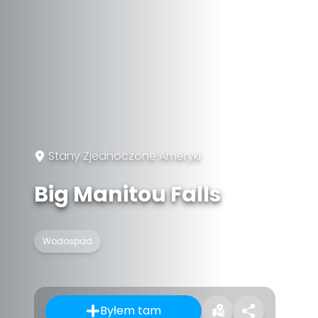
Stany Zjednoczone Ameryki
Big Manitou Falls
Wodospad
Byłem tam