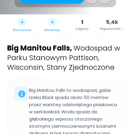
1
5,4k
Zdjęcia
Popularność
Discussion
Recenzje
Big Manitou Falls
,
Wodospad w
Parku Stanowym Pattison,
Wisconsin, Stany Zjednoczone
Big Manitou Falls to wodospad, gdzie
rzeka Black spada około 50 metrów
przez warstwy odsłoniętego piaskowca
w serii kaskad. Woda spada do
głębokiego wąwozu otoczonego
stromymi ciemnoczerwonymi ścianami
skalnymi, które tworzą dramatyczną