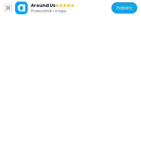
Around Us
Pobierz
Przewodnik i mapy
Stany Zjednoczone Ameryki
Duluth South Breakwater Inner Light
6.6 km
Stany Zjednoczone Ameryki
Duluth South Breakwater Outer Light
6.9 km