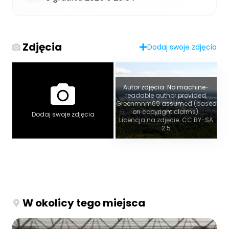
Zdjęcia
Dodaj swoje zdjęcia
Autor zdjęcia: No machine-
readable author provided.
Greenmnm69 assumed (based
on copyright claims).
Dodaj swoje zdjęcia
Licencja na zdjęcie: CC BY-SA
2.5
W okolicy tego miejsca