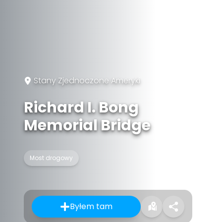
Stany Zjednoczone Ameryki
Richard I. Bong
Memorial Bridge
Most drogowy
Byłem tam