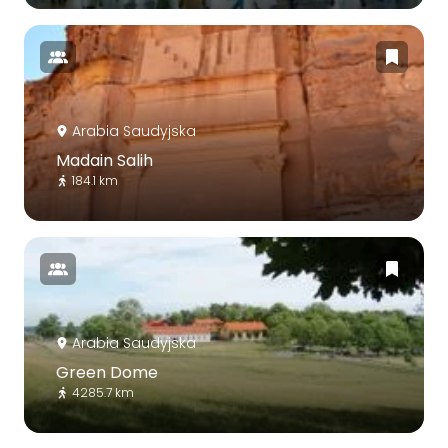
Arabia Saudyjska
Madain Salih
184.1 km
Arabia Saudyjska
Green Dome
4285.7 km