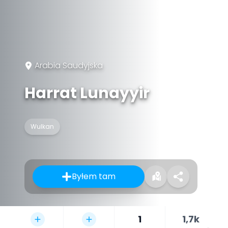
Arabia Saudyjska
Harrat Lunayyir
Wulkan
Byłem tam
1
1,7k