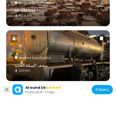
Arabia Saudyjska
Al-Ula Old Town
162.9 km
Arabia Saudyjska
متحف السكة الحديد
203 km
Around Us
Pobierz
Przewodnik i mapy
Arabia Saudyjska