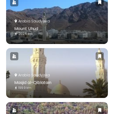
Arabia Saudyjska
Mount Uhud
202.6 km
Arabia Saudyjska
Masjid al-Qiblatain
199.9 km