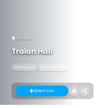
Rumunia
Traian Hall
Hala targowa
Monument istoric
Byłem tam