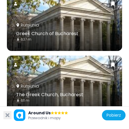
Rumunia
Greek Church of Bucharest
637 m
Rumunia
The Greek Church, Bucharest
611 m
Around Us
Pobierz
Przewodnik i mapy