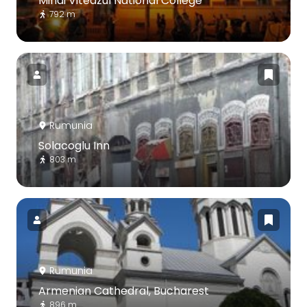
Mihai Viteazul National College
792 m
Rumunia
Solacoglu Inn
803 m
Rumunia
Armenian Cathedral, Bucharest
896 m