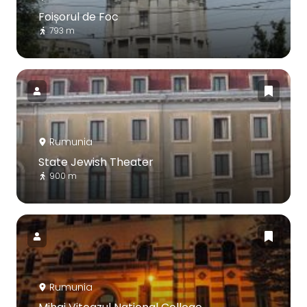
Foișorul de Foc
793 m
Rumunia
State Jewish Theater
900 m
Rumunia