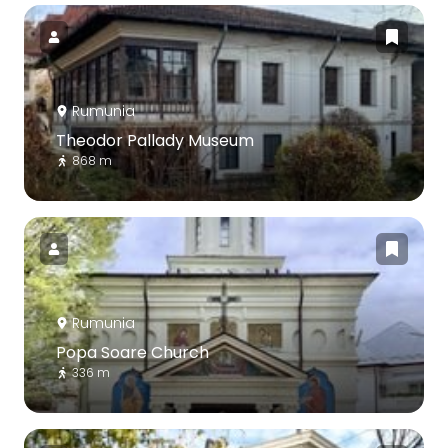
Rumunia
Theodor Pallady Museum
868 m
Rumunia
Popa Soare Church
336 m