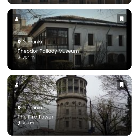
Rumunia
Theodor Pallady Museum
864 m
Rumunia
The Fire Tower
789 m