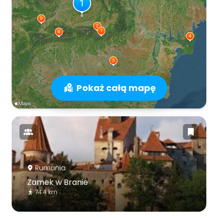
Pokaż całą mapę
Rumunia
Zamek w Branie
74.4 km