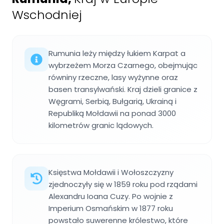
Wschodniej
Rumunia leży między łukiem Karpat a
wybrzeżem Morza Czarnego, obejmując
równiny rzeczne, lasy wyżynne oraz
basen transylwański. Kraj dzieli granice z
Węgrami, Serbią, Bułgarią, Ukrainą i
Republiką Mołdawii na ponad 3000
kilometrów granic lądowych.
Księstwa Mołdawii i Wołoszczyzny
zjednoczyły się w 1859 roku pod rządami
Alexandru Ioana Cuzy. Po wojnie z
Imperium Osmańskim w 1877 roku
powstało suwerenne królestwo, które