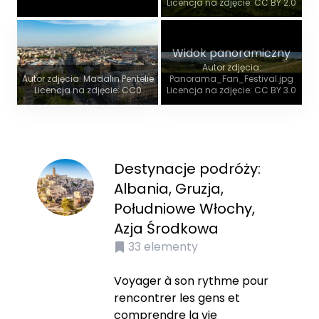
Licencja na zdjęcie: CC BY 2.0
Widok panoramiczny
Autor zdjęcia:
Autor zdjęcia: Madalin Pentelie
Panorama_Fan_Festival.jpg
Licencja na zdjęcie: CC0
Licencja na zdjęcie: CC BY 3.0
Destynacje podróży:
Albania, Gruzja,
Południowe Włochy,
Azja Środkowa
33
elementy
Voyager à son rythme pour
rencontrer les gens et
comprendre la vie