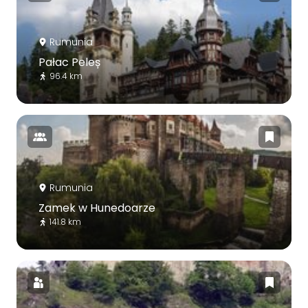
Rumunia
Pałac Peleș
96.4 km
Rumunia
Zamek w Hunedoarze
141.8 km