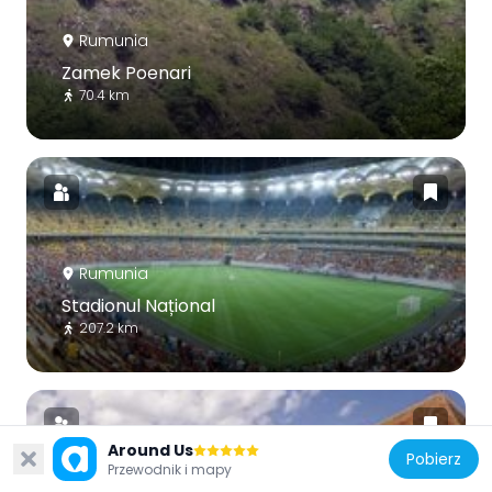
Rumunia
Zamek Poenari
70.4 km
Rumunia
Stadionul Național
207.2 km
Around Us
Pobierz
Przewodnik i mapy