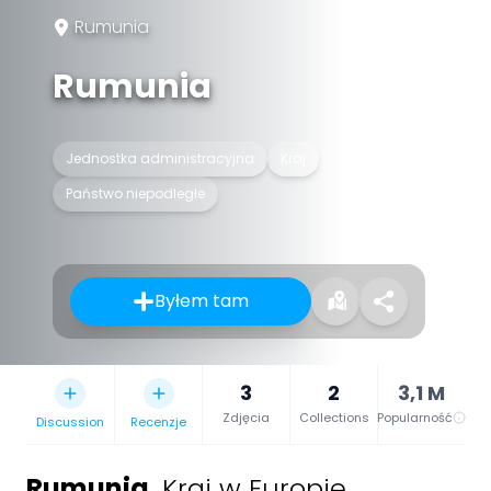
Rumunia
Rumunia
Jednostka administracyjna
Kraj
Państwo niepodległe
Byłem tam
3
2
3,1 M
Zdjęcia
Collections
Popularność
Discussion
Recenzje
Rumunia
,
Kraj w Europie