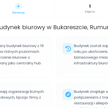
1
Zdjęcia
Recenzje
udynek biurowy w Bukareszcie, Rumu
sny budynek biurowy z 19
Budynek został zap
 na różnych poziomach.
roku po ukończeni
trzenie biurowe o
biznesowego miast
any jako centralny hub
infrastruktury biu
ają organizację licznych
Budynek znajduje s
dowych, łącząc firmy z
połączeniami z tr
restauracji i sklep