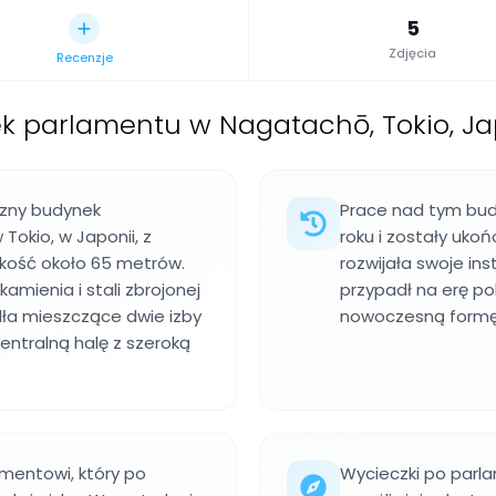
5
Zdjęcia
Recenzje
k parlamentu w Nagatachō, Tokio, J
czny budynek
Prace nad tym bud
Tokio, w Japonii, z
roku i zostały uko
kość około 65 metrów.
rozwijała swoje in
amienia i stali zbrojonej
przypadł na erę po
ła mieszczące dwie izby
nowoczesną formę rz
entralną halę z szeroką
mentowi, który po
Wycieczki po parla