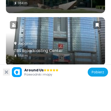
364 m
Japonia
TBS Broadcasting Center
568 m
Around Us
Pobierz
Przewodnik i mapy
Japonia
Akasaka Biz Tower
334 m