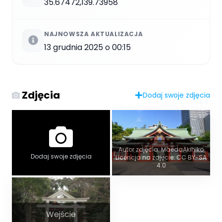
35.67472,139.73958
NAJNOWSZA AKTUALIZACJA
13 grudnia 2025 o 00:15
Zdjęcia
Dodaj swoje zdjęcia
Autor zdjęcia: MaedaAkihiko
Dodaj swoje zdjęcia
Licencja na zdjęcie: CC BY-SA
4.0
Wejście