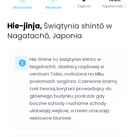
Zdjęcia
Popularność
Discussion
Recenzje
Hie-jinja
,
Świątynia shintō w
Nagatachō, Japonia
Hie Shrine to świątynia shinto w
Nagatachō, dzielnicy rządowej w
centrum Tokio, rozłożona na kilku
poziomach wzgórza. Czerwone bramy
torii tworzą korytarz prowadzący do
głównego budynku, podczas gdy
boczne schody i ruchome schody
ułatwiają wejście, a teren otaczają
wieżowce biurowe.