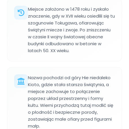
Miejsce założono w 1478 roku i zyskało
znaczenie, gdy w XVII wieku osiedlili się tu
szogunowie Tokugawa, ofiarowując
świątyni miecze i zwoje. Po zniszczeniu
w czasie II wojny światowej obecne
budynki odbudowano w betonie w
latach 50. XX wieku.
Nazwa pochodzi od góry Hie niedaleko
Kioto, gdzie stała starsza świątynia, a
miejsce zachowuje to połączenie
poprzez układ przestrzenny i formy
kultu. Wierni przychodzą tutaj modlić się
o płodność i bezpieczne porody,
zostawiając małe ofiary przed figurami
małp.