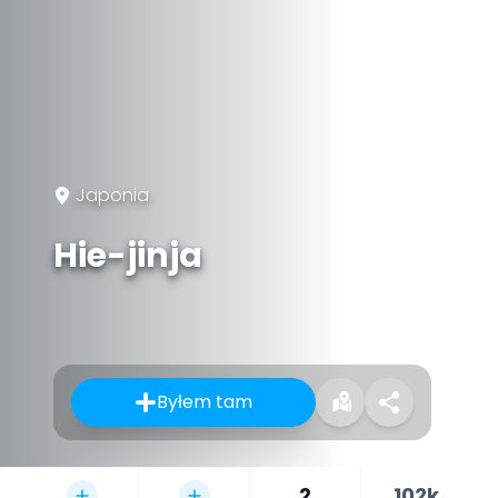
Japonia
Hie-jinja
Byłem tam
2
102k