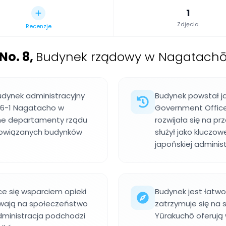
1
Zdjęcia
Recenzje
No. 8
,
Budynek rządowy w Nagatachō
udynek administracyjny
Budynek powstał 
-6-1 Nagatacho w
Government Offices
óżne departamenty rządu
rozwijała się na p
powiązanych budynków
służył jako kluczo
japońskiej administ
e się wsparciem opieki
Budynek jest łatwo
ływają na społeczeństwo
zatrzymuje się na 
administracja podchodzi
Yūrakuchō oferują