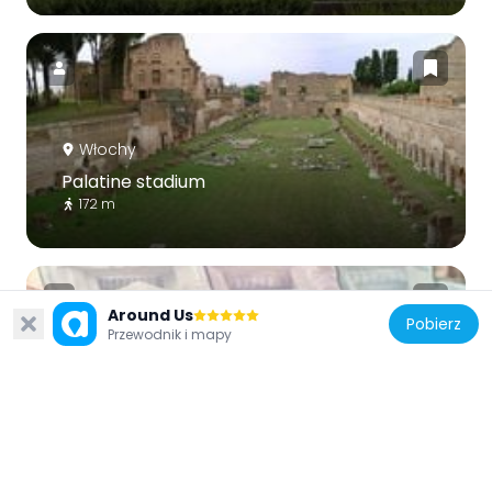
Włochy
Palatine stadium
172 m
Around Us
Pobierz
Przewodnik i mapy
Włochy
Domus Tiberiana
185 m