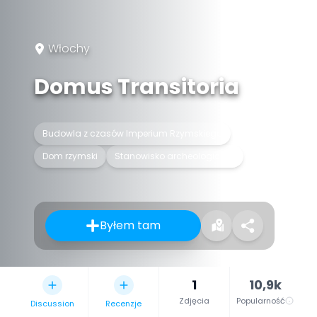
Włochy
Domus Transitoria
Budowla z czasów Imperium Rzymskiego
Dom rzymski
Stanowisko archeologiczne
Byłem tam
1
10,9k
Zdjęcia
Popularność
Discussion
Recenzje