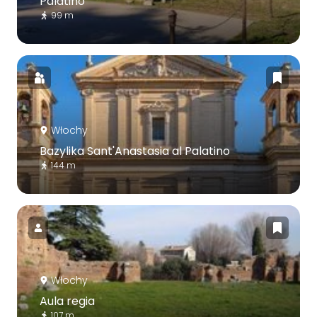
Palatino
99 m
Włochy
Bazylika Sant'Anastasia al Palatino
144 m
Włochy
Aula regia
107 m