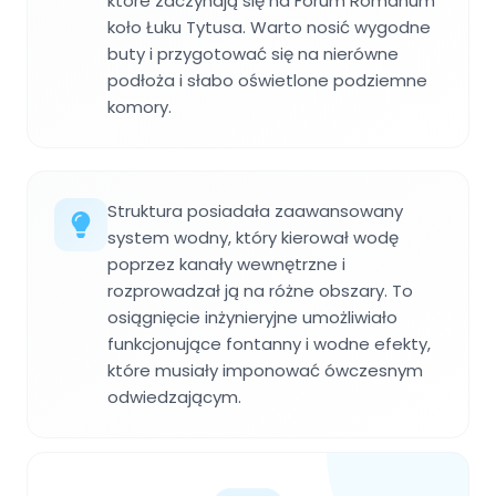
które zaczynają się na Forum Romanum
koło Łuku Tytusa. Warto nosić wygodne
buty i przygotować się na nierówne
podłoża i słabo oświetlone podziemne
komory.
Struktura posiadała zaawansowany
system wodny, który kierował wodę
poprzez kanały wewnętrzne i
rozprowadzał ją na różne obszary. To
osiągnięcie inżynieryjne umożliwiało
funkcjonujące fontanny i wodne efekty,
które musiały imponować ówczesnym
odwiedzającym.