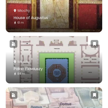
Włochy
House of Augustus
61 m
Włochy
Pałac Flawiuszy
84 m