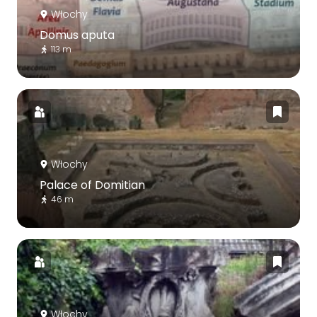
Włochy
Domus aputa
113 m
Włochy
Palace of Domitian
46 m
Włochy