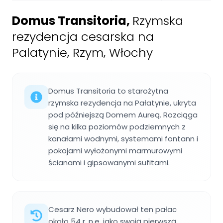
Domus Transitoria
,
Rzymska
rezydencja cesarska na
Palatynie, Rzym, Włochy
Domus Transitoria to starożytna
rzymska rezydencja na Pałatynie, ukryta
pod późniejszą Domem Aureą. Rozciąga
się na kilka poziomów podziemnych z
kanałami wodnymi, systemami fontann i
pokojami wyłożonymi marmurowymi
ścianami i gipsowanymi sufitami.
Cesarz Nero wybudował ten pałac
około 54 r. n.e. jako swoją pierwszą