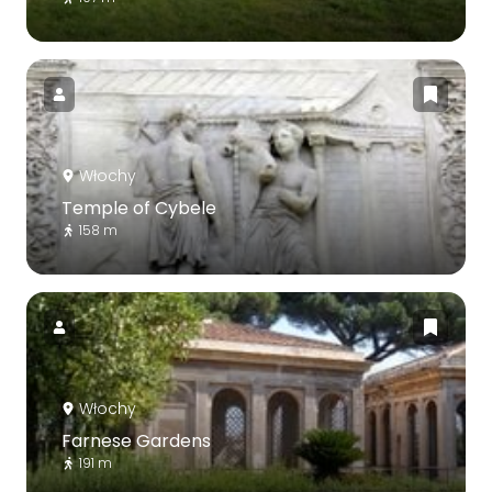
Włochy
Temple of Cybele
158 m
Włochy
Farnese Gardens
191 m