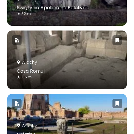
Świątynia Apollina na Palatynie
32 m
Włochy
Casa Romuli
135 m
Włochy