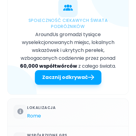
SPOŁECZNOŚĆ CIEKAWYCH ŚWIATA
PODRÓŻNIKÓW
AroundUs gromadzi tysiące
wyselekcjonowanych miejsc, lokalnych
wskazówek i ukrytych perełek,
wzbogacanych codziennie przez ponad
60,000 współtwórców
z całego świata.
Zacznij odkrywać
LOKALIZACJA
Rome
WSPÓŁRZĘDNE GPS