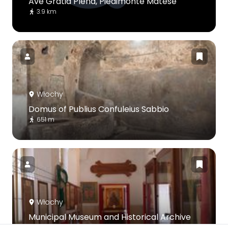
Ave Gratia Plena, Piedimonte Matese
3.9 km
Włochy
Domus of Publius Confuleius Sabbio
651 m
Włochy
Municipal Museum and Historical Archive