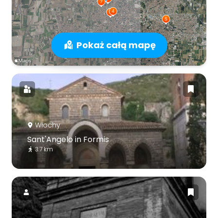
Pokaż całą mapę
Włochy
Sant'Angelo in Formis
3.7 km