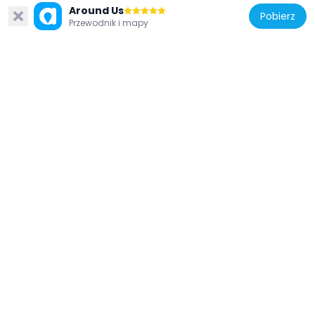
of Santa Maria Capua Vetere
Around Us
Pobierz
1.6 km
Przewodnik i mapy
Włochy
Museo diocesano di Capua
3.9 km
Włochy
Carriage Museum of Santa Maria Capua