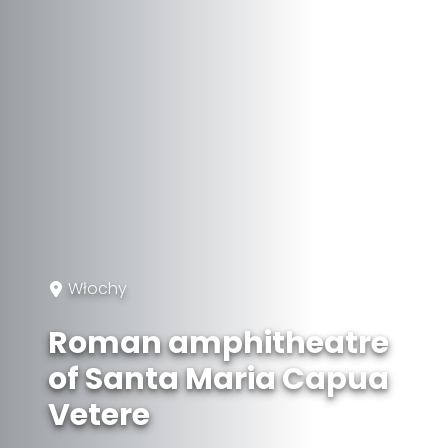
Włochy
Roman amphitheatre
of Santa Maria Capua
Vetere