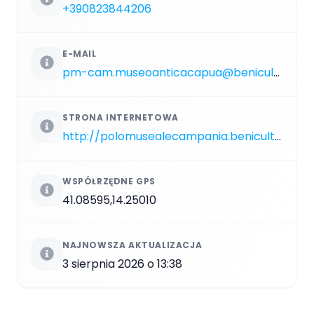
+390823844206
E-MAIL
pm-cam.museoanticacapua@beniculturali.it
STRONA INTERNETOWA
http://polomusealecampania.beniculturali.it/index.php/l-anfiteatro
WSPÓŁRZĘDNE GPS
41.08595,14.25010
NAJNOWSZA AKTUALIZACJA
3 sierpnia 2026 o 13:38