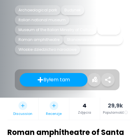
Archaeological park
Budynek
Italian national museum
Museum of the Italian Ministry of Culture
Muzeum
Roman amphitheatre
Stanowisko archeologiczne
Włoskie dziedzictwo narodowe
Byłem tam
4
29,9k
Zdjęcia
Popularność
Discussion
Recenzje
Roman amphitheatre of Santa