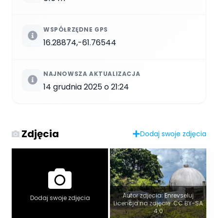
WSPÓŁRZĘDNE GPS
16.28874,-61.76544
NAJNOWSZA AKTUALIZACJA
14 grudnia 2025 o 21:24
Zdjęcia
Dodaj swoje zdjęcia
Autor zdjęcia: Enrevseluj
Dodaj swoje zdjęcia
Licencja na zdjęcie: CC BY-SA
4.0