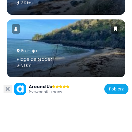
3.9 km
Francja
Plage de Gadet
5.1 km
Around Us
Pobierz
Przewodnik i mapy
Francja
Écomusée créole Art
6.7 km