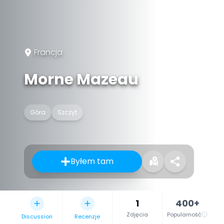
Francja
Morne Mazeau
Góra
Szczyt
Byłem tam
1
400+
Zdjęcia
Popularność
Discussion
Recenzje