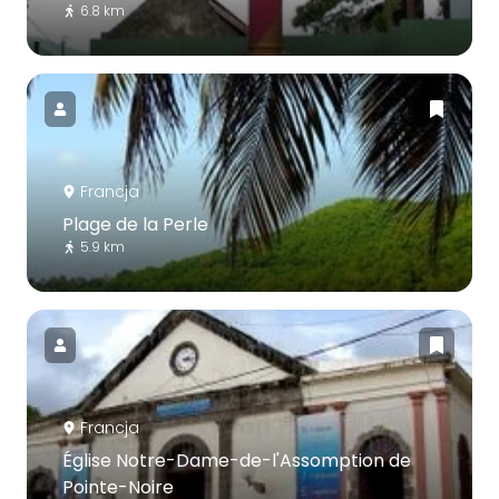
6.8 km
Francja
Plage de la Perle
5.9 km
Francja
Église Notre-Dame-de-l'Assomption de
Pointe-Noire