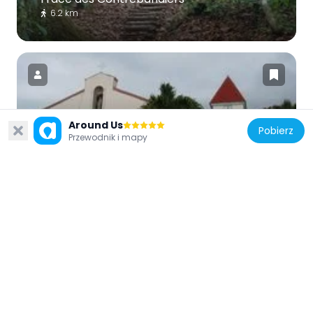
6.2 km
Around Us
Francja
Pobierz
Przewodnik i mapy
Église Saint-Pierre-et-Saint-Paul de
Deshaies
6.7 km
Francja
Cascade de Bis