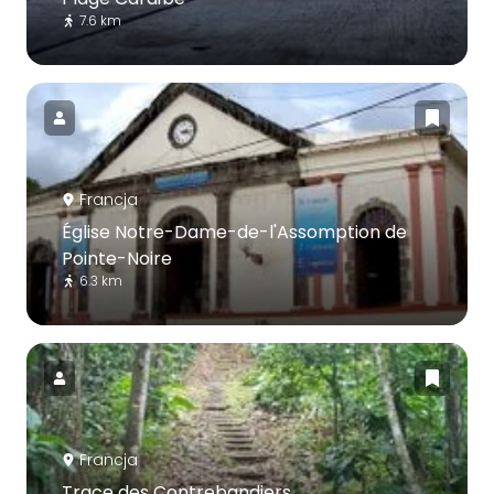
7.6 km
Francja
Église Notre-Dame-de-l'Assomption de
Pointe-Noire
6.3 km
Francja
Trace des Contrebandiers