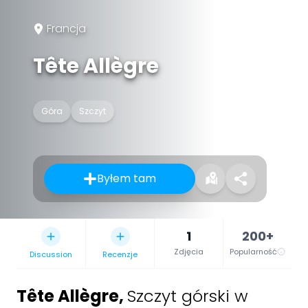
Francja
Tête Allègre
Góra
Szczyt
Byłem tam
1
200+
Zdjęcia
Popularność
Discussion
Recenzje
Tête Allègre
,
Szczyt górski w