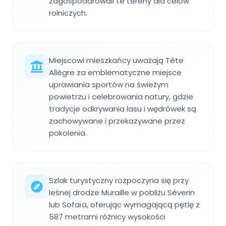
zagospodarowali te tereny dla celów
rolniczych.
Miejscowi mieszkańcy uważają Tête
Allègre za emblematyczne miejsce
uprawiania sportów na świeżym
powietrzu i celebrowania natury, gdzie
tradycje odkrywania lasu i wędrówek są
zachowywane i przekazywane przez
pokolenia.
Szlak turystyczny rozpoczyna się przy
leśnej drodze Muraille w pobliżu Séverin
lub Sofaïa, oferując wymagającą pętlę z
587 metrami różnicy wysokości