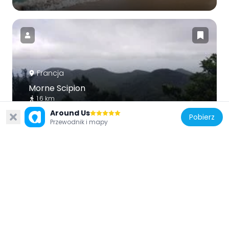
Francja
Morne Scipion
1.6 km
Around Us
Pobierz
Przewodnik i mapy
Francja
Morne Bois d'Inde
2.3 km