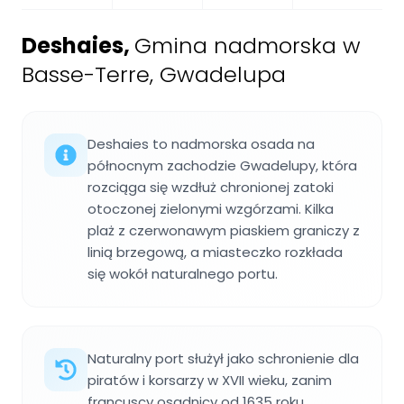
Deshaies
,
Gmina nadmorska w
Basse-Terre, Gwadelupa
Deshaies to nadmorska osada na
północnym zachodzie Gwadelupy, która
rozciąga się wzdłuż chronionej zatoki
otoczonej zielonymi wzgórzami. Kilka
plaż z czerwonawym piaskiem graniczy z
linią brzegową, a miasteczko rozkłada
się wokół naturalnego portu.
Naturalny port służył jako schronienie dla
piratów i korsarzy w XVII wieku, zanim
francuscy osadnicy od 1635 roku