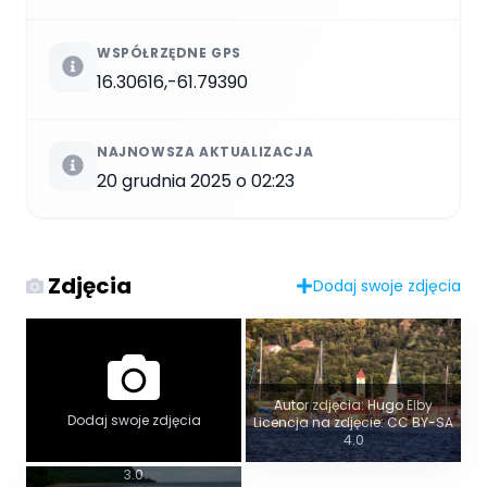
WSPÓŁRZĘDNE GPS
16.30616,-61.79390
NAJNOWSZA AKTUALIZACJA
20 grudnia 2025 o 02:23
Zdjęcia
Dodaj swoje zdjęcia
Autor zdjęcia: Hugo Elby
Widok panoramiczny
Dodaj swoje zdjęcia
Licencja na zdjęcie: CC BY-SA
4.0
Autor zdjęcia: LPLT
Licencja na zdjęcie: CC BY-SA
3.0