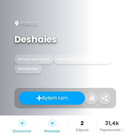
Francja
Deshaies
Gmina we Francji
Jednostka administracyjna
Miasteczko
Byłem tam
2
31,4k
Zdjęcia
Popularność
Discussion
Recenzje