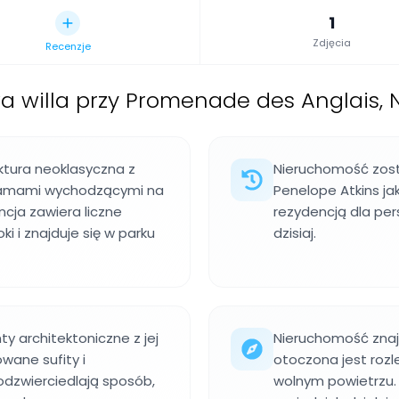
1
Zdjęcia
Recenzje
 willa przy Promenade des Anglais, N
uktura neoklasyczna z
Nieruchomość zost
ramami wychodzącymi na
Penelope Atkins jak
cja zawiera liczne
rezydencją dla pers
 i znajduje się w parku
dzisiaj.
y architektoniczne z jej
Nieruchomość znaj
wane sufity i
otoczona jest rozl
odzwierciedlają sposób,
wolnym powietrzu. 