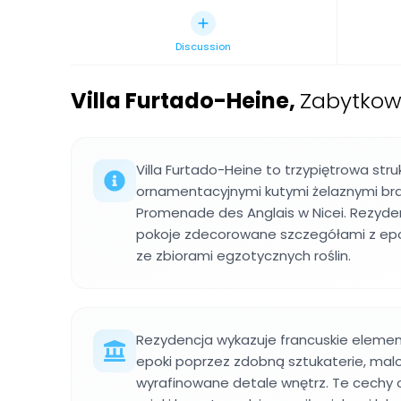
Discussion
Villa Furtado-Heine
,
Zabytkowa
Villa Furtado-Heine to trzypiętrowa str
ornamentacyjnymi kutymi żelaznymi b
Promenade des Anglais w Nicei. Rezyden
pokoje zdecorowane szczegółami z epoki
ze zbiorami egzotycznych roślin.
Rezydencja wykazuje francuskie element
epoki poprzez zdobną sztukaterie, malo
wyrafinowane detale wnętrz. Te cechy 