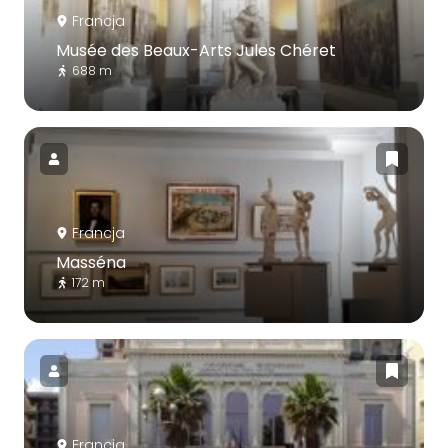
Francja
Musée des Beaux-Arts Jules Chéret
688 m
Francja
Masséna
172 m
Francja