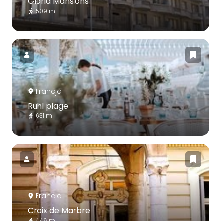
Gloria Mansions
509 m
Francja
Ruhl plage
631 m
Francja
Croix de Marbre
446 m