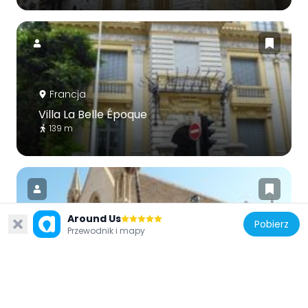
Francja
Villa La Belle Époque
139 m
Around Us
Pobierz
Przewodnik i mapy
Francja
Holy Spririt Church
527 m