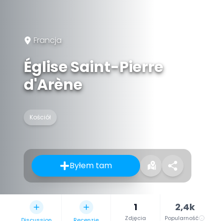
Francja
Église Saint-Pierre
d'Arène
Kościół
Byłem tam
1
2,4k
Zdjęcia
Popularność
Discussion
Recenzje