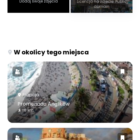
Dodaj swoje zdjęcia
Licencja na zdjęcie: Public
domain
W okolicy tego miejsca
Francja
Promenada Anglików
1.8 km