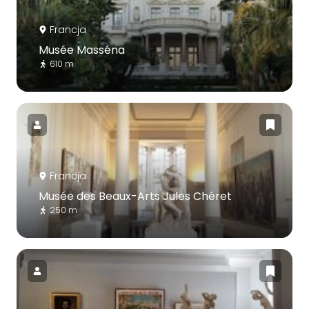
Francja
Musée Masséna
610 m
Francja
Musée des Beaux-Arts Jules Chéret
250 m