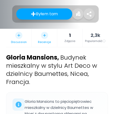
Byłem tam
1
2,3k
Zdjęcia
Popularność
Discussion
Recenzje
Gloria Mansions
,
Budynek
mieszkalny w stylu Art Deco w
dzielnicy Baumettes, Nicea,
Francja.
Gloria Mansions to pięciopiętrowiec
mieszkalny w dzielnicy Baumettes w
Nicei z dwunastoma sklepami na