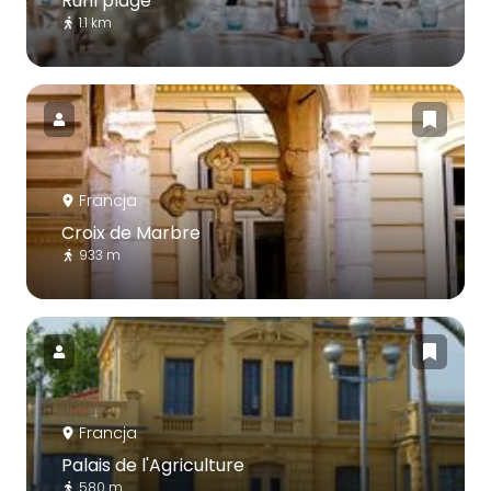
Ruhl plage
1.1 km
Francja
Croix de Marbre
933 m
Francja
Palais de l'Agriculture
580 m