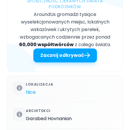
SPOŁECZNOŚĆ CIEKAWYCH ŚWIATA
PODRÓŻNIKÓW
AroundUs gromadzi tysiące
wyselekcjonowanych miejsc, lokalnych
wskazówek i ukrytych perełek,
wzbogacanych codziennie przez ponad
60,000 współtwórców
z całego świata.
Zacznij odkrywać
LOKALIZACJA
Nice
ARCHITEKCI
Garabed Hovnanian