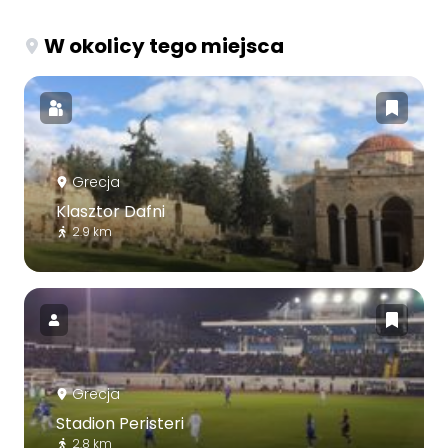
W okolicy tego miejsca
Grecja
Klasztor Dafni
2.9 km
Grecja
Stadion Peristeri
2.8 km