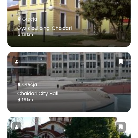
Grecja
Gyzis building, Chaidari
1.9 km
Grecja
Chaidari City Hall
1.8 km