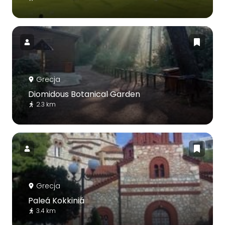
Grecja
Diomidous Botanical Garden
2.3 km
Grecja
Paleá Kokkiniá
3.4 km