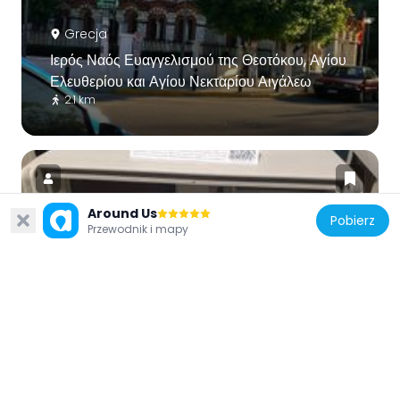
Grecja
Ιερός Ναός Ευαγγελισμού της Θεοτόκου, Αγίου
Ελευθερίου και Αγίου Νεκταρίου Αιγάλεω
2.1 km
Around Us
Pobierz
Przewodnik i mapy
Grecja
Ελληνικό Μουσείο Πληροφορικής
4.8 km