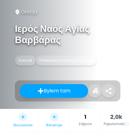
Grecja
Ιερός Ναός Αγίας
Βαρβάρας
Kościół
Protected building in Greece
Byłem tam
1
2,0k
Zdjęcia
Popularność
Discussion
Recenzje