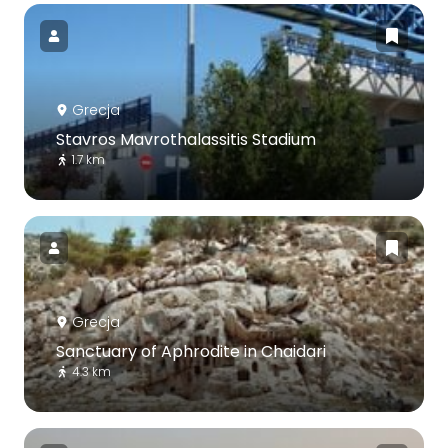
Grecja
Stavros Mavrothalassitis Stadium
1.7 km
Grecja
Sanctuary of Aphrodite in Chaidari
4.3 km