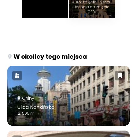
Autor zdjęcia: Pyzhou
Licencja na zdjęcie:
GFDL
W okolicy tego miejsca
Chiny
Ulica Nankińska
505 m