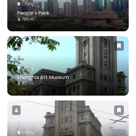
Chiny
People's Park
785 m
Chiny
Shanghai Art Museum
827 m
Chiny