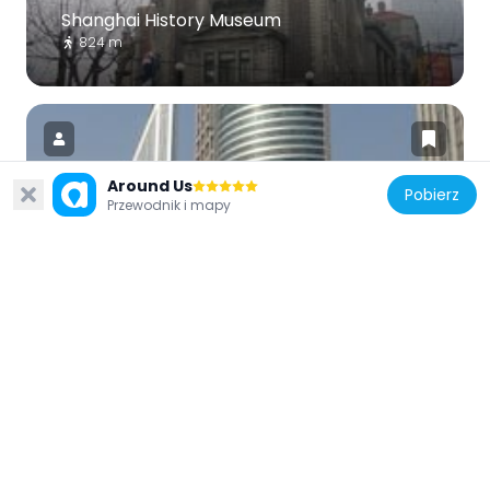
Shanghai History Museum
824 m
Around Us
Pobierz
Przewodnik i mapy
Chiny
Raffles City Shanghai
548 m
Chiny
Shanghai Race Club