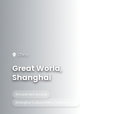
Chiny
Great World,
Shanghai
Amusement arcade
Shanghai Cultural Relics Protection Unit