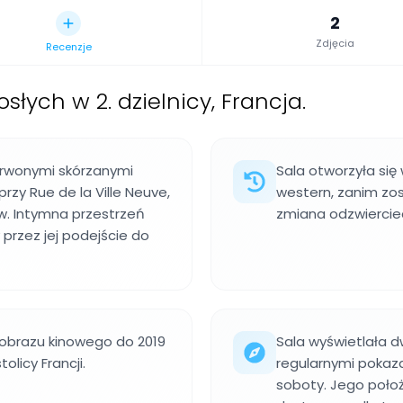
2
Zdjęcia
Recenzje
osłych w 2. dzielnicy, Francja.
erwonymi skórzanymi
Sala otworzyła się w
rzy Rue de la Ville Neuve,
western, zanim zo
w. Intymna przestrzeń
zmiana odzwiercied
przez jej podejście do
jobrazu kinowego do 2019
Sala wyświetlała d
olicy Francji.
regularnymi pokaza
soboty. Jego położ