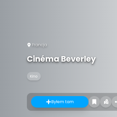
Francja
Cinéma Beverley
Kino
Byłem tam