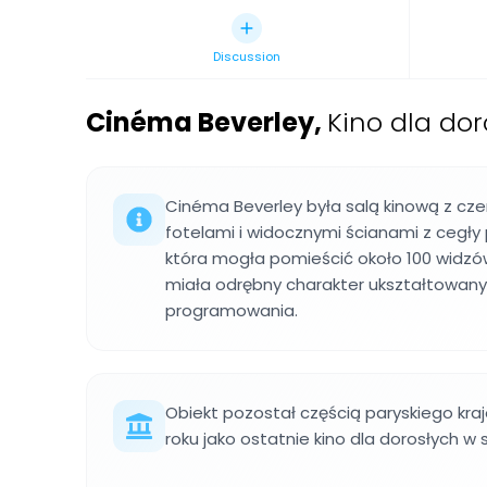
Discussion
Cinéma Beverley
,
Kino dla dor
Cinéma Beverley była salą kinową z cz
fotelami i widocznymi ścianami z cegły p
która mogła pomieścić około 100 widzó
miała odrębny charakter ukształtowany 
programowania.
Obiekt pozostał częścią paryskiego kra
roku jako ostatnie kino dla dorosłych w st