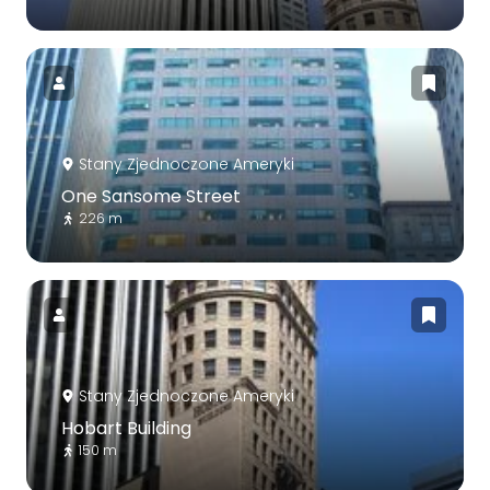
Stany Zjednoczone Ameryki
One Sansome Street
226 m
Stany Zjednoczone Ameryki
Hobart Building
150 m