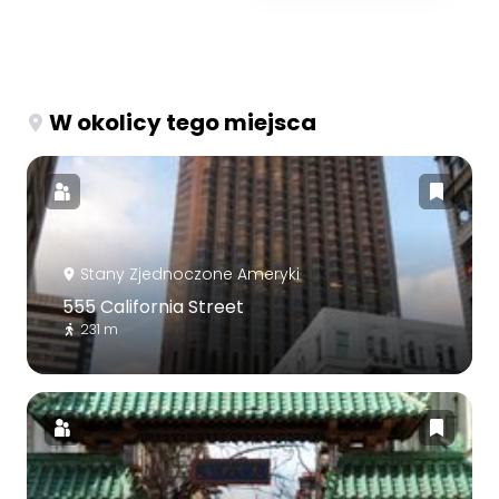
W okolicy tego miejsca
Stany Zjednoczone Ameryki
555 California Street
231 m