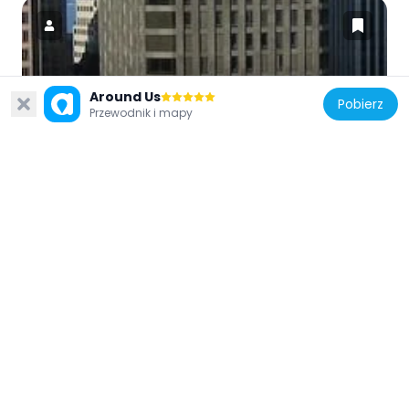
Stany Zjednoczone Ameryki
Around Us
Pobierz
Przewodnik i mapy
McKesson Plaza
154 m
Stany Zjednoczone Ameryki
100 Montgomery Street
146 m