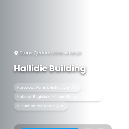
Stany Zjednoczone Ameryki
Hallidie Building
Narodowy Pomnik Historyczny USA
National Register of Historic Places listed place
Nieruchomość komercyjna