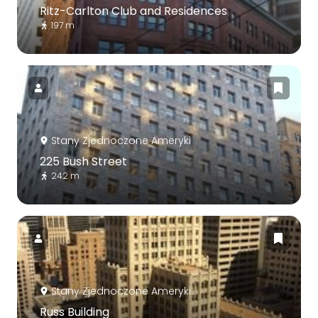
Ritz-Carlton Club and Residences
197 m
Stany Zjednoczone Ameryki
225 Bush Street
242 m
Stany Zjednoczone Ameryki
Russ Building