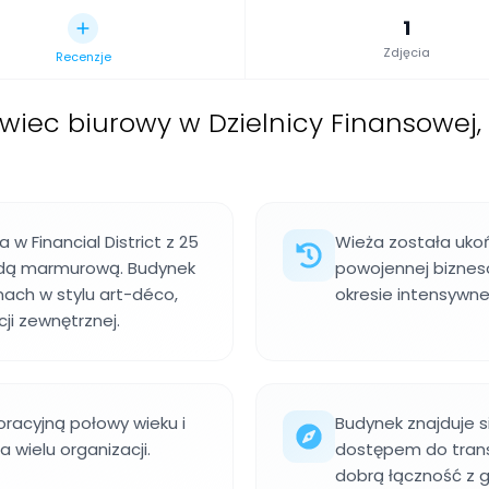
1
Zdjęcia
Recenzje
wiec biurowy w Dzielnicy Finansowej, 
w Financial District z 25
Wieża została uko
sadą marmurową. Budynek
powojennej bizneso
ach w stylu art-déco,
okresie intensywn
cji zewnętrznej.
oracyjną połowy wieku i
Budynek znajduje si
 wielu organizacji.
dostępem do trans
dobrą łączność z 