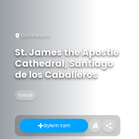
Dominikana
St. James the Apostle
Cathedral, Santiago
de los Caballeros
Kościół
Byłem tam