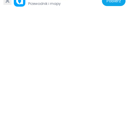
Pobierz
Przewodnik i mapy
Dominikana
Encuentro Beach, Dominican Republic
45.7 km
Dominikana
Abreu (distrito municipal)
83 km