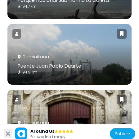
Parque Nacional Submarino La Caleta
94.7 km
Dominikana
Puente Juan Pablo Duarte
94.9 km
Dominikana
Casa del Cordón
Around Us
Pobierz
Przewodnik i mapy
96 km