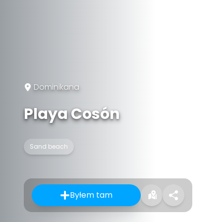
Dominikana
Playa Cosón
Sand beach
Byłem tam