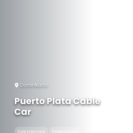
Dominikana
Puerto Plata Cable
Car
Kolej kabinowa
Kolejka linowa