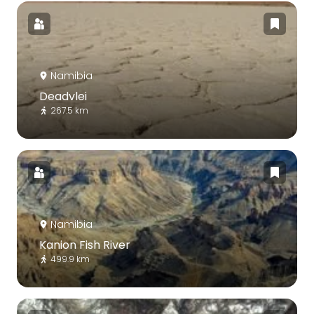
Namibia
Deadvlei
267.5 km
Namibia
Kanion Fish River
499.9 km