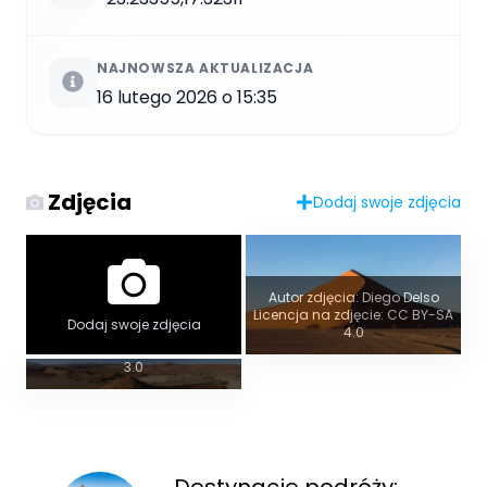
NAJNOWSZA AKTUALIZACJA
16 lutego 2026 o 15:35
Zdjęcia
Dodaj swoje zdjęcia
Widok panoramiczny
Autor zdjęcia: Diego Delso
Licencja na zdjęcie: CC BY-SA
Autor zdjęcia:
Dodaj swoje zdjęcia
4.0
Sossusvlei_south_view.jpg
Licencja na zdjęcie: CC BY-SA
3.0