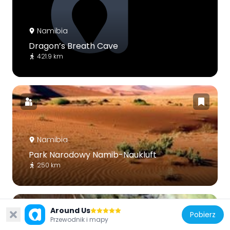
Namibia
Dragon’s Breath Cave
421.9 km
Namibia
Park Narodowy Namib-Naukluft
250 km
Around Us
Pobierz
Przewodnik i mapy